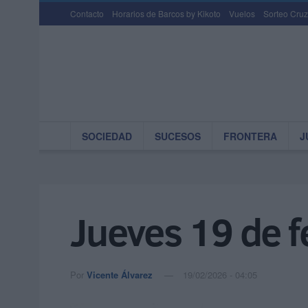
Contacto
Horarios de Barcos by Kikoto
Vuelos
Sorteo Cruz
SOCIEDAD
SUCESOS
FRONTERA
J
Jueves 19 de 
Por
Vicente Álvarez
19/02/2026 - 04:05