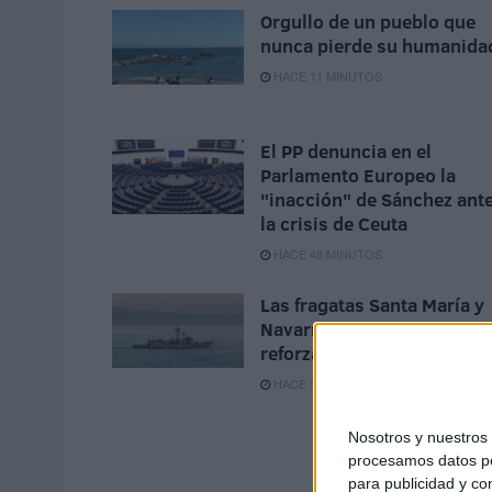
Orgullo de un pueblo que
nunca pierde su humanida
HACE 11 MINUTOS
El PP denuncia en el
Parlamento Europeo la
"inacción" de Sánchez ant
la crisis de Ceuta
HACE 48 MINUTOS
Las fragatas Santa María y
Navarra, en Ceuta para
reforzar la seguridad
HACE 1 HORA
Nosotros y nuestro
procesamos datos per
para publicidad y co