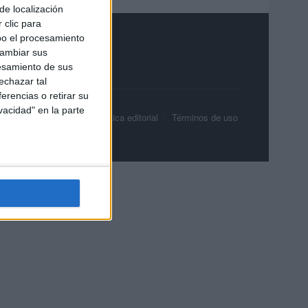
de localización
 clic para
bo el procesamiento
cambiar sus
esamiento de sus
echazar tal
erencias o retirar su
vacidad" en la parte
olítica de privacidad
Política editorial
Términos de uso