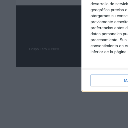
desarrollo de servici
geográfica precisa e 
otorgarnos su conse
previamente descrito
preferencias antes d
datos personales pue
procesamiento. Sus p
consentimiento en cu
Grupo Faro
Publicida
Grupo Faro © 2023
inferior de la página
M