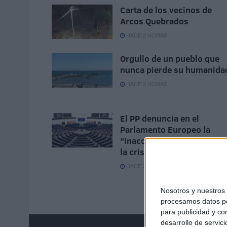
Carta de los vecinos de
Arcos Quebrados
HACE 2 HORAS
Orgullo de un pueblo que
nunca pierde su humanida
HACE 2 HORAS
El PP denuncia en el
Parlamento Europeo la
"inacción" de Sánchez ant
la crisis de Ceuta
HACE 3 HORAS
Nosotros y nuestro
procesamos datos per
para publicidad y co
desarrollo de servici