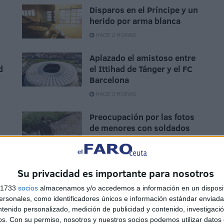
Disparos en el Príncipe y un
herido por arma blanca
HACE 2 HORAS
Aplazado el amistoso entre
d
el Ittihad de Tánger y el FC
Barcelona
HACE 3 HORAS
Preocupación por las fotos
de menores con soldados
e
trasladados a la frontera
HACE 3 HORAS
Su privacidad es importante para nosotros
s 1733
socios
almacenamos y/o accedemos a información en un disposit
sonales, como identificadores únicos e información estándar enviada 
ntenido personalizado, medición de publicidad y contenido, investigaci
os.
Con su permiso, nosotros y nuestros socios podemos utilizar datos 