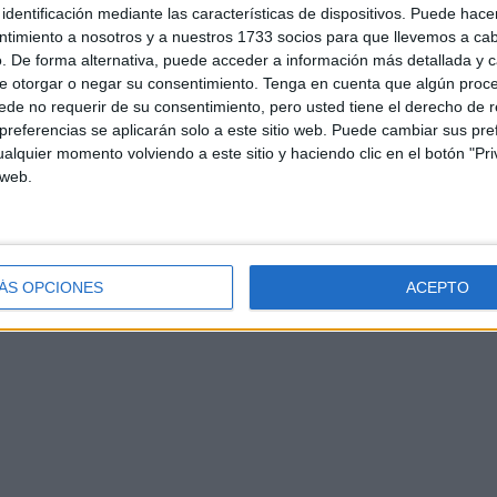
identificación mediante las características de dispositivos. Puede hacer
ntimiento a nosotros y a nuestros 1733 socios para que llevemos a ca
. De forma alternativa, puede acceder a información más detallada y 
e otorgar o negar su consentimiento.
Tenga en cuenta que algún proc
de no requerir de su consentimiento, pero usted tiene el derecho de r
referencias se aplicarán solo a este sitio web. Puede cambiar sus pref
d
Contacto
Aviso legal – Protección de datos
Política de cookies
P
alquier momento volviendo a este sitio y haciendo clic en el botón "Pri
 web.
ÁS OPCIONES
ACEPTO