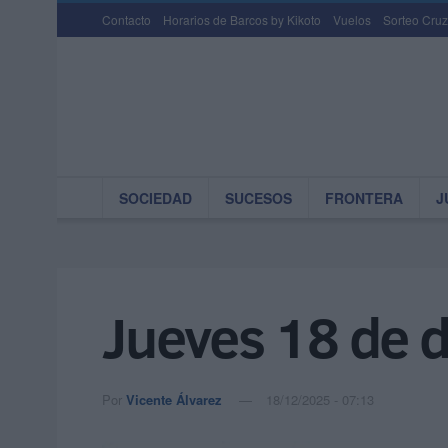
Contacto
Horarios de Barcos by Kikoto
Vuelos
Sorteo Cruz
SOCIEDAD
SUCESOS
FRONTERA
J
Jueves 18 de 
Por
Vicente Álvarez
18/12/2025 - 07:13