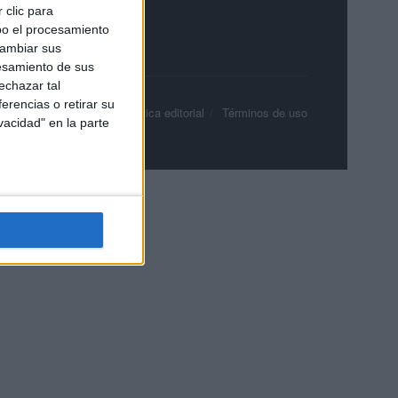
 clic para
bo el procesamiento
cambiar sus
esamiento de sus
echazar tal
erencias o retirar su
olítica de privacidad
Política editorial
Términos de uso
vacidad" en la parte