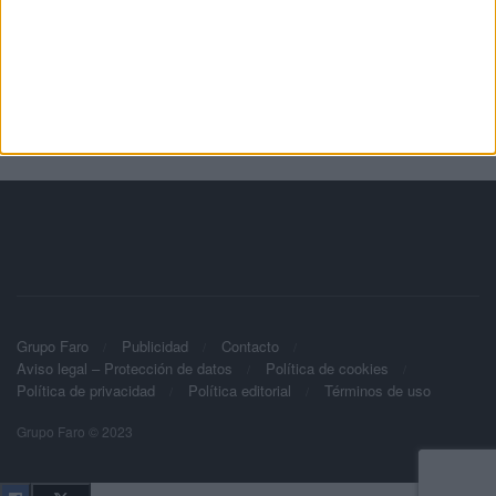
Grupo Faro
Publicidad
Contacto
Aviso legal – Protección de datos
Política de cookies
Política de privacidad
Política editorial
Términos de uso
Grupo Faro © 2023