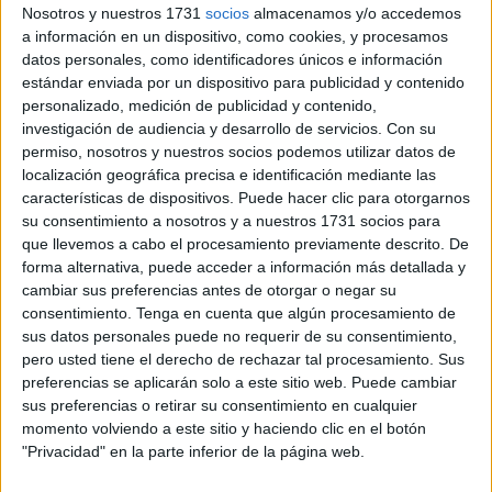
Nosotros y nuestros 1731
socios
almacenamos y/o accedemos
a información en un dispositivo, como cookies, y procesamos
Related
Posts
datos personales, como identificadores únicos e información
estándar enviada por un dispositivo para publicidad y contenido
Orgullo de un pueblo que nunca pierde
personalizado, medición de publicidad y contenido,
su humanidad
investigación de audiencia y desarrollo de servicios.
Con su
permiso, nosotros y nuestros socios podemos utilizar datos de
HACE 3 MINUTOS
localización geográfica precisa e identificación mediante las
características de dispositivos. Puede hacer clic para otorgarnos
Aplazado el amistoso entre el Ittihad de
su consentimiento a nosotros y a nuestros 1731 socios para
Tánger y el FC Barcelona
que llevemos a cabo el procesamiento previamente descrito. De
HACE 26 MINUTOS
forma alternativa, puede acceder a información más detallada y
cambiar sus preferencias antes de otorgar o negar su
El PP denuncia en el Parlamento Europeo
consentimiento.
Tenga en cuenta que algún procesamiento de
la "inacción" de Sánchez ante la crisis de
sus datos personales puede no requerir de su consentimiento,
Ceuta
pero usted tiene el derecho de rechazar tal procesamiento. Sus
HACE 40 MINUTOS
preferencias se aplicarán solo a este sitio web. Puede cambiar
sus preferencias o retirar su consentimiento en cualquier
Preocupación por las fotos de menores
momento volviendo a este sitio y haciendo clic en el botón
con soldados trasladados a la frontera
"Privacidad" en la parte inferior de la página web.
HACE 1 HORA