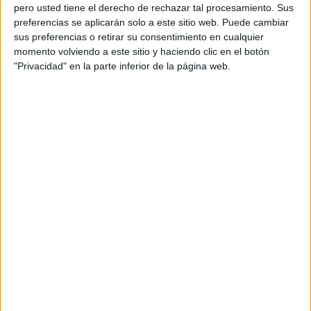
pero usted tiene el derecho de rechazar tal procesamiento. Sus
ventana muy grande. Si
preferencias se aplicarán solo a este sitio web. Puede cambiar
funciona puede tener un
sus preferencias o retirar su consentimiento en cualquier
momento volviendo a este sitio y haciendo clic en el botón
alcance del millón de
"Privacidad" en la parte inferior de la página web.
personas”
–
¿Cuánto llevan con este espectáculo? ¿Qué acogida
ha tenido?
–Es bastante nuevo, lo hemos hecho en tres o cuatro
ocasiones, prácticamente lo estamos casi estrenando.
Tenemos la fortuna de que la gente nos conoce por las
redes sociales.
Como te digo, tenemos más de un millón y medio de
seguidores entre los dos y hay gente que va a verlo porque
nos conoce de las redes y nos sigue en el día a día. Las
reacciones son siempre positivas y la gente se lo pasa