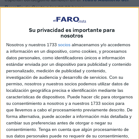
Revellín
de Ceuta a las 20.00 horas.
–
Para comenzar, ¿cómo surgió este espectáculo?
Su privacidad es importante para
–Nosotros nos conocemos desde hace mucho tiempo.
nosotros
Somos dos cómicos que llevamos mucho tiempo haciendo
Nosotros y nuestros 1733
socios
almacenamos y/o accedemos
bolos y actuando en ferias,
teatros
, locales de copas...
a información en un dispositivo, como cookies, y procesamos
Entonces decidimos juntarnos porque estamos teniendo
datos personales, como identificadores únicos e información
estándar enviada por un dispositivo para publicidad y contenido
mucho alcance en las
redes sociales
, cada uno por su
personalizado, medición de publicidad y contenido,
parte.
investigación de audiencia y desarrollo de servicios.
Con su
permiso, nosotros y nuestros socios podemos utilizar datos de
Somos amigos y conocidos desde hace mucho tiempo y
localización geográfica precisa e identificación mediante las
dijimos, vamos a formar un espectáculo aquí que sea
características de dispositivos. Puede hacer clic para otorgarnos
100% humor, 100% gaditano, con mucho buen rollo,
su consentimiento a nosotros y a nuestros 1733 socios para
que llevemos a cabo el procesamiento previamente descrito. De
mucho chiste, mucho monólogo y que la gente se lo pase
forma alternativa, puede acceder a información más detallada y
bien. Por ahí empezamos y ahí estamos.
cambiar sus preferencias antes de otorgar o negar su
consentimiento.
Tenga en cuenta que algún procesamiento de
"Las redes sociales son una
sus datos personales puede no requerir de su consentimiento,