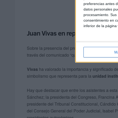
preferencias antes d
datos personales pue
procesamiento. Sus p
consentimiento en cu
inferior de la página
Juan Vivas en representación de 
Sobre la presencia del presidente Vivas en el Sa
M
través del comunicado “que ha asistido en su ca
Vivas
ha valorado la importancia y significado de
simbolismo que representa para la
unidad instit
Hay que destacar que entre los asistentes a est
Sánchez; la presidenta del Congreso, Francina A
presidente del Tribunal Constitucional, Cándido
del Consejo General del Poder Judicial, Isabel P
presidentes autonómicos.