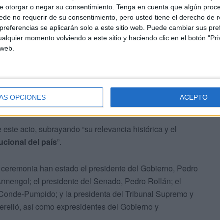
e otorgar o negar su consentimiento.
Tenga en cuenta que algún proc
de no requerir de su consentimiento, pero usted tiene el derecho de r
referencias se aplicarán solo a este sitio web. Puede cambiar sus pref
alquier momento volviendo a este sitio y haciendo clic en el botón "Pri
 web.
los ceutíes
lón del Trono del Palacio Real, la Ciudad ha informado a
ÁS OPCIONES
ACEPTO
lidad de
presidente autonómico
”.
 este acto, subrayando “su relevancia histórica y el
ucional del país
”.
a ceremonia han estado el presidente del Gobierno, Pedro
rmengol; el presidente del Senado, Pedro Rollán; el
 Conde-Pumpido; y la presidenta del Tribunal Supremo y
erelló, así como expresidentes del Gobierno y