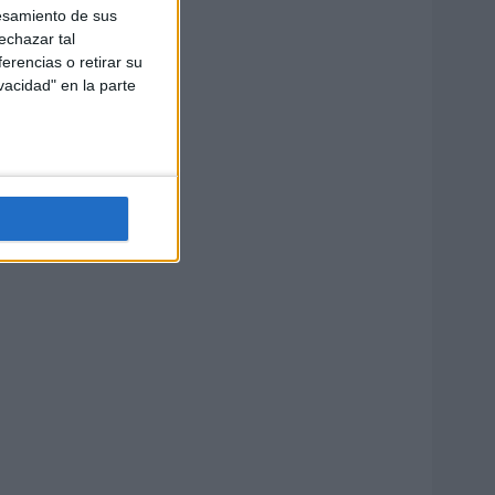
esamiento de sus
echazar tal
erencias o retirar su
vacidad" en la parte