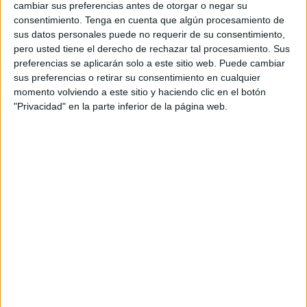
cambiar sus preferencias antes de otorgar o negar su
Juan Ramón ha hablado sobre lo que espera del equipo
consentimiento.
Tenga en cuenta que algún procesamiento de
en el primer partido en casa: “Iremos a por todas, sabemos
sus datos personales puede no requerir de su consentimiento,
que es el primer partido en casa y la gente querrá agradar,
pero usted tiene el derecho de rechazar tal procesamiento. Sus
el futbolista estará supermotivado y las ganas son
preferencias se aplicarán solo a este sitio web. Puede cambiar
sus preferencias o retirar su consentimiento en cualquier
máximas dentro del vestuario y vamos a ir a por ellos. Hay
momento volviendo a este sitio y haciendo clic en el botón
que mantener el ritmo pero sabemos que es complicado
"Privacidad" en la parte inferior de la página web.
mantenerlo porque la exigencia física es máxima y
tenemos que mostrar nuestra seña de identidad desde el
minuto 1 al 90 aunque es cierto que es imposible mantener
el ritmo pero no podemos caer en los errores que tuvimos
en el partido de Cádiz”.
Sobre el Ciudad de Lucena ha comentado que “si miramos
plantilla por plantilla en el grupo décimo, el que diga que
va a ser un partido fácil está equivocado porque todas son
plantillas competitivas, todos aspiran al principio de la
temporada a lo máximo y el Lucena tiene una plantilla
buena con jugadores de Córdoba con experiencia y gente