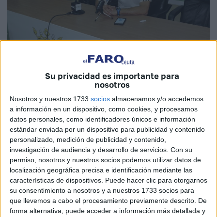
Su privacidad es importante para
nosotros
Nosotros y nuestros 1733
socios
almacenamos y/o accedemos
a información en un dispositivo, como cookies, y procesamos
datos personales, como identificadores únicos e información
El técnico de la AD Ceuta FC ha comentado sobre el
estándar enviada por un dispositivo para publicidad y contenido
fichaje de Zafra diciendo que “se ha incorporado un buen
personalizado, medición de publicidad y contenido,
investigación de audiencia y desarrollo de servicios.
Con su
futbolista que ha jugado play-off en los últimos años con el
permiso, nosotros y nuestros socios podemos utilizar datos de
Arcos y el Sanluqueño que viene de Segunda División B
localización geográfica precisa e identificación mediante las
porque quiere más protagonismo y minutos y en el club
características de dispositivos. Puede hacer clic para otorgarnos
vieron la posibilidad de traerlo y le deseo lo mejor tanto a
su consentimiento a nosotros y a nuestros 1733 socios para
que llevemos a cabo el procesamiento previamente descrito. De
él aquí como a Antonio Prieto en su nuevo club”.
forma alternativa, puede acceder a información más detallada y