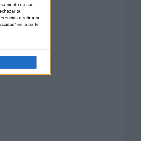
esamiento de sus
echazar tal
erencias o retirar su
vacidad" en la parte