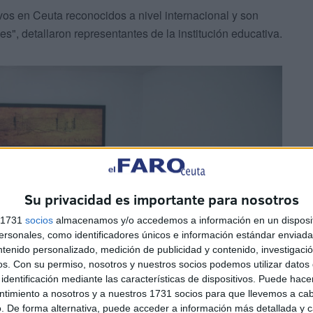
os en Ceuta reconocidos a nivel internacional y son
s", detallaron representantes de la institución educativa.
Su privacidad es importante para nosotros
s 1731
socios
almacenamos y/o accedemos a información en un disposit
sonales, como identificadores únicos e información estándar enviada 
ntenido personalizado, medición de publicidad y contenido, investigaci
os.
Con su permiso, nosotros y nuestros socios podemos utilizar datos 
identificación mediante las características de dispositivos. Puede hacer
ntimiento a nosotros y a nuestros 1731 socios para que llevemos a ca
. De forma alternativa, puede acceder a información más detallada y 