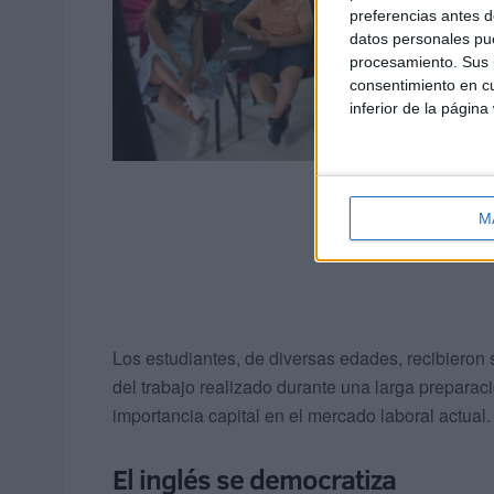
preferencias antes d
datos personales pue
procesamiento. Sus p
consentimiento en cu
inferior de la página
M
Los estudiantes, de diversas edades, recibieron s
del trabajo realizado durante una larga preparaci
importancia capital en el mercado laboral actual.
El inglés se democratiza