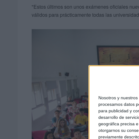
"Estos últimos son unos exámenes oficiales nuev
válidos para prácticamente todas las universidade
Nosotros y nuestro
procesamos datos per
para publicidad y co
desarrollo de servici
geográfica precisa e 
otorgarnos su conse
previamente descrito