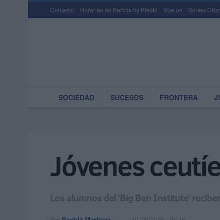
Contacto
Horarios de Barcos by Kikoto
Vuelos
Sorteo Cruz
SOCIEDAD
SUCESOS
FRONTERA
J
Jóvenes ceutíes
Los alumnos del 'Big Ben Institute' recibe
Por
Beatriz Martínez
01/05/2023 - 06:16