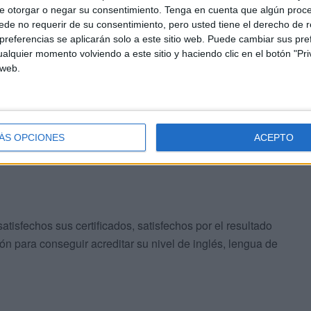
e otorgar o negar su consentimiento.
Tenga en cuenta que algún proc
de no requerir de su consentimiento, pero usted tiene el derecho de r
referencias se aplicarán solo a este sitio web. Puede cambiar sus pref
alquier momento volviendo a este sitio y haciendo clic en el botón "Pri
 web.
ÁS OPCIONES
ACEPTO
atisfechos sus certificados, satisfechos por el resultado
ón para conseguir acreditar su nivel de inglés, lengua de