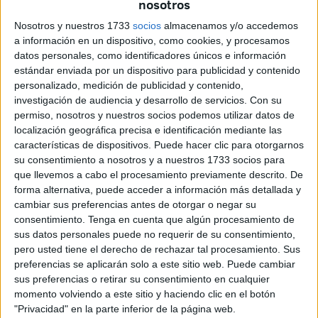
a la víctima). Ella es la
joven que pudo ser localizada
por
nosotros
la
Policía Nacional
de Ceuta en Amberes (Bélgica),
Nosotros y nuestros 1733
socios
almacenamos y/o accedemos
liberándola así de los
malos tratos
y vejaciones que, con
a información en un dispositivo, como cookies, y procesamos
solo 17 años, estaba sufriendo por parte de su novio.
datos personales, como identificadores únicos e información
estándar enviada por un dispositivo para publicidad y contenido
Con aquella gestión policial, desarrollada tras una
personalizado, medición de publicidad y contenido,
investigación de audiencia y desarrollo de servicios.
Con su
investigación de la
UFAM
, debería haber terminado esa
permiso, nosotros y nuestros socios podemos utilizar datos de
auténtica tortura. Desgraciadamente, no ha sido así.
localización geográfica precisa e identificación mediante las
características de dispositivos. Puede hacer clic para otorgarnos
Continúa en Amberes, acogida en un centro, pero
su consentimiento a nosotros y a nuestros 1733 socios para
atrapada en una auténtica espiral burocrática sin lograr
que llevemos a cabo el procesamiento previamente descrito. De
reunirse con su tutora legal que, destrozada, la espera en
forma alternativa, puede acceder a información más detallada y
cambiar sus preferencias antes de otorgar o negar su
Ceuta.
consentimiento.
Tenga en cuenta que algún procesamiento de
sus datos personales puede no requerir de su consentimiento,
En Bélgica ha cumplido ya los 18 años, pero tiene el
pero usted tiene el derecho de rechazar tal procesamiento. Sus
pasaporte marroquí
caducado. Y esto lleva a una
preferencias se aplicarán solo a este sitio web. Puede cambiar
situación difícil de entender: no puede salir de aquel país
sus preferencias o retirar su consentimiento en cualquier
porque no tiene pasaporte en vigor, pero tampoco se le
momento volviendo a este sitio y haciendo clic en el botón
"Privacidad" en la parte inferior de la página web.
puede arreglar ninguna documentación en España porque