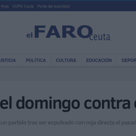
 Roja
COPE Ceuta
Portal del suscriptor
USTICIA
POLÍTICA
CULTURA
EDUCACIÓN
DEPO
el domingo contra e
n un partido tras ser expulsado con roja directa el pa