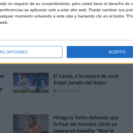
de no requerir de su consentimiento, pero usted tiene el derecho de r
 domingo a las 12:00 horas del mediodía y que los
referencias se aplicarán solo a este sitio web. Puede cambiar sus pref
o de los de José Juan Romero y en el que esperan
alquier momento volviendo a este sitio y haciendo clic en el botón "Pri
 web.
ÁS OPCIONES
ACEPTO
el
El Ceuta, a la espera de José
Ángel Jurado del Dépor
a
HACE 2 HORAS
Milagros Tolón defiende que
la final del Mundial 2030 se
juegue en España: "Nos la