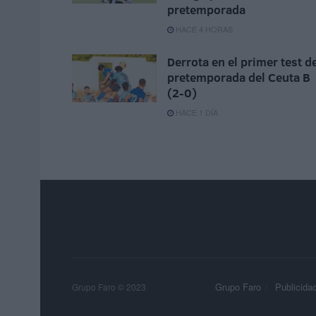
pretemporada
HACE 4 HORAS
Derrota en el primer test d
pretemporada del Ceuta B
(2-0)
HACE 1 DÍA
Grupo Faro
Publicida
Grupo Faro © 2023