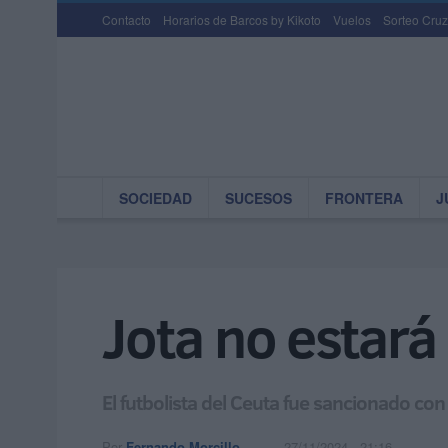
Contacto
Horarios de Barcos by Kikoto
Vuelos
Sorteo Cruz
SOCIEDAD
SUCESOS
FRONTERA
J
Jota no estará 
El futbolista del Ceuta fue sancionado co
Por
Fernando Morcillo
27/11/2024 - 21:16