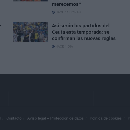
merecemos"
HACE 11 HORAS
e
Así serán los partidos del
Ceuta esta temporada: se
confirman las nuevas reglas
HACE 1 DÍA
d
Contacto
Aviso legal – Protección de datos
Política de cookies
P