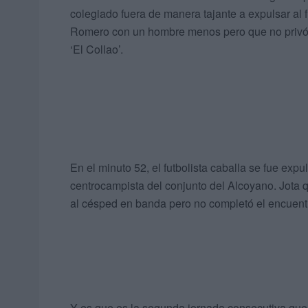
colegiado fuera de manera tajante a expulsar al 
Romero con un hombre menos pero que no privó 
‘El Collao’.
En el minuto 52, el futbolista caballa se fue expuls
centrocampista del conjunto del Alcoyano. Jota 
al césped en banda pero no completó el encuent
Y es que es la segunda jornada consecutiva que u