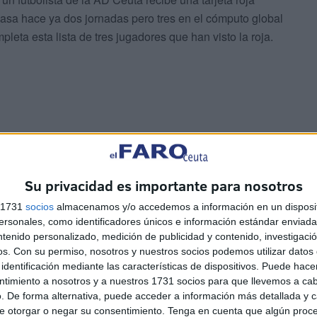
 casa hace ya dos jornadas pero tres en el cómputo global
pleta esta lista de tres jugadores que han visto la roja.
no, sufrió pero sacó un buen punto en un estadio
l final para sacar un punto y poder seguir afianzándose
Su privacidad es importante para nosotros
s 1731
socios
almacenamos y/o accedemos a información en un disposit
sonales, como identificadores únicos e información estándar enviada 
ntenido personalizado, medición de publicidad y contenido, investigaci
os.
Con su permiso, nosotros y nuestros socios podemos utilizar datos 
identificación mediante las características de dispositivos. Puede hacer
ntimiento a nosotros y a nuestros 1731 socios para que llevemos a ca
. De forma alternativa, puede acceder a información más detallada y 
e otorgar o negar su consentimiento.
Tenga en cuenta que algún proc
drá contar con Jota López en este encuentro contra el