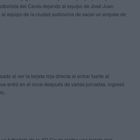
futbolista del Ceuta dejando al equipo de José Juan
al equipo de la ciudad autónoma de sacar un empate de
ado al ver la tarjeta roja directa al entrar fuerte al
que entró en el once después de varias jornadas, ingresó
ro.
n futbolista de la AD Ceuta recibe una tarjeta roja