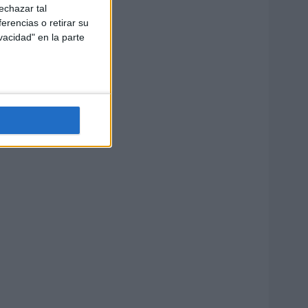
echazar tal
erencias o retirar su
vacidad" en la parte