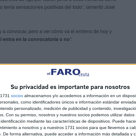
No tenía sensaciones positivas del todo”, lamentó José
voy a convocar, pero a ver cómo va el entreno de hoy y
i entra en la convocatoria o no
”.
Su privacidad es importante para nosotros
choque crucial
. Un partido en el que
el Real Zaragoza
s 1731
socios
almacenamos y/o accedemos a información en un disposit
ar sus opciones de permanencia en una temporada
sonales, como identificadores únicos e información estándar enviada 
ndose a la permanencia. Estamos hablando de clubes muy
ntenido personalizado, medición de publicidad y contenido, investigaci
por activo y por pasivo salir de ahí porque puede ser
os.
Con su permiso, nosotros y nuestros socios podemos utilizar datos 
identificación mediante las características de dispositivos. Puede hacer
 Romero.
ntimiento a nosotros y a nuestros 1731 socios para que llevemos a ca
. De forma alternativa, puede acceder a información más detallada y 