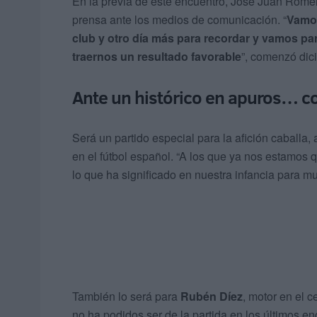
En la previa de este encuentro, José Juan Rome
prensa ante los medios de comunicación. “
Vamos
club y otro día más para recordar y vamos par
traernos un resultado favorable
”, comenzó dic
Ante un histórico en apuros… c
Será un partido especial para la afición caballa, 
en el fútbol español. “A los que ya nos estamos
lo que ha significado en nuestra infancia para m
También lo será para
Rubén Díez
, motor en el 
no ha podidos ser de la partida en los últimos e