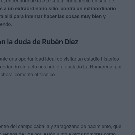
ro, entrenador de la AD Ceuta, compareció en sala de
 a un extraordinario sitio, contra un extraordinario
a allá para intentar hacer las cosas muy bien y
iendo.
on la duda de Rubén Díez
ante una oportunidad ideal de visitar un estadio histórico
 quedando sin pelo nos hubiera gustado La Romareda, por
uchos”, comentó el técnico.
centro del campo caballa y zaragozano de nacimiento, que
ncuentros de liga por lesión junto a otros nombres como