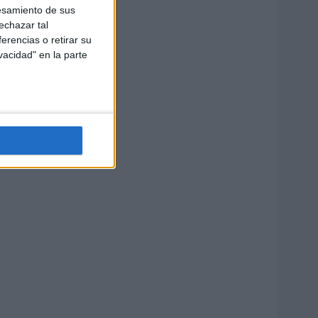
esamiento de sus
echazar tal
erencias o retirar su
vacidad" en la parte