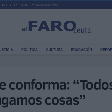
 Roja
COPE Ceuta
Portal del suscriptor
USTICIA
POLÍTICA
CULTURA
EDUCACIÓN
DEPO
e conforma: “Todos 
jugamos cosas”