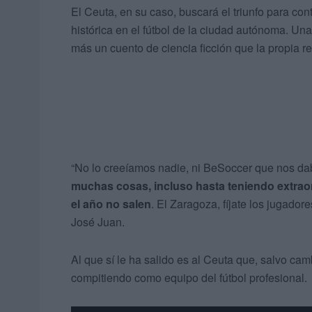
El Ceuta, en su caso, buscará el triunfo para co
histórica en el fútbol de la ciudad autónoma. U
más un cuento de ciencia ficción que la propia re
“No lo creeíamos nadie, ni BeSoccer que nos dab
muchas cosas, incluso hasta teniendo extraor
el año no salen
. El Zaragoza, fíjate los jugado
José Juan.
Al que sí le ha salido es al Ceuta que, salvo ca
compitiendo como equipo del fútbol profesional.