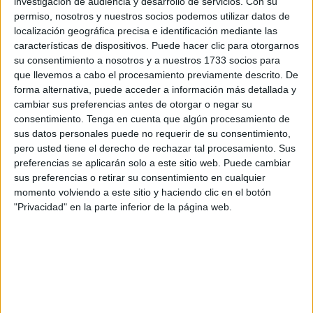
investigación de audiencia y desarrollo de servicios.
Con su
Jiménez.
permiso, nosotros y nuestros socios podemos utilizar datos de
localización geográfica precisa e identificación mediante las
El también médico es el autor de una de las mejores
características de dispositivos. Puede hacer clic para otorgarnos
fotografías que se ha podido ver en muchos años durante
su consentimiento a nosotros y a nuestros 1733 socios para
que llevemos a cabo el procesamiento previamente descrito. De
la Semana Santa. Se trata de una mujer vestida de
forma alternativa, puede acceder a información más detallada y
nazarena de la
Hermandad del Cautivo
de Sanlúcar de
cambiar sus preferencias antes de otorgar o negar su
Barrameda.
consentimiento.
Tenga en cuenta que algún procesamiento de
sus datos personales puede no requerir de su consentimiento,
Pero va más allá, pues la protagonista de la imagen se
pero usted tiene el derecho de rechazar tal procesamiento. Sus
muestra en una silla amamantando a su bebé, algo que ha
preferencias se aplicarán solo a este sitio web. Puede cambiar
sus preferencias o retirar su consentimiento en cualquier
quedado en una postal que “ha dado la vuelta a todo el
momento volviendo a este sitio y haciendo clic en el botón
mundo”, ha destacado el fotógrafo.
"Privacidad" en la parte inferior de la página web.
Jiménez no se esperaba que esta fotografía tuviera tal
repercusión, ya que “nuestro nicho es pequeño y no
pensaba que se iba a hacer tan viral, fue una sorpresa
total”, ha destacado.
La imagen muestra el sentimiento y la devoción que hay