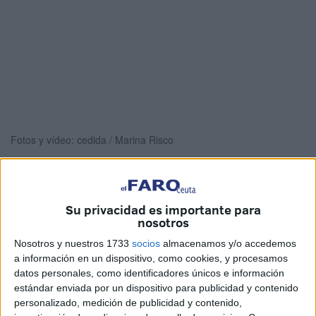
Fotos y vídeo: cedida / Marina Risco
El
fotógrafo José Jiménez
ha tomado los micrófonos de
Su privacidad es importante para
nosotros
Cope Ceuta
la mañana de este lunes para hablar sobre
una imagen suya que “ha dado la vuelta al mundo”.
Nosotros y nuestros 1733
socios
almacenamos y/o accedemos
a información en un dispositivo, como cookies, y procesamos
En Semana Santa las fotografías
son algo de lo más
datos personales, como identificadores únicos e información
estándar enviada por un dispositivo para publicidad y contenido
típico que se suele hacer, pero hay una imagen que este
personalizado, medición de publicidad y contenido,
año se ha llevado la palma y es precisamente la de