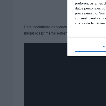
preferencias antes d
datos personales pue
procesamiento. Sus p
consentimiento en cu
inferior de la página
Esta modalidad deportiva sigue estando 'viva' en
iniciar los primeros entrenamientos de la pretem
M