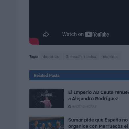
Tags:
deportes
Gimnasia rítmica
mujeres
Related
Posts
El Imperio AD Ceuta renue
a Alejandro Rodríguez
HACE 12 HORAS
Sumar pide que España no
organice con Marruecos el