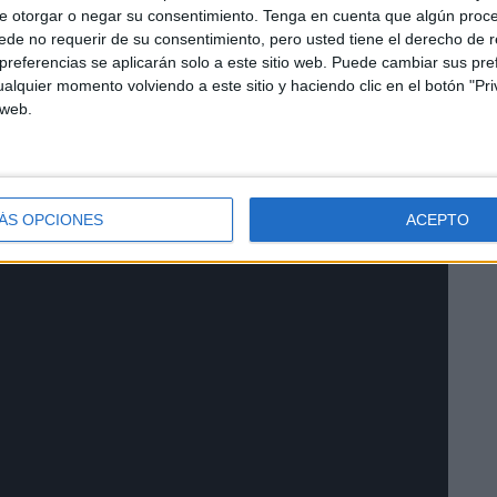
e otorgar o negar su consentimiento.
Tenga en cuenta que algún proc
de no requerir de su consentimiento, pero usted tiene el derecho de r
referencias se aplicarán solo a este sitio web. Puede cambiar sus pref
alquier momento volviendo a este sitio y haciendo clic en el botón "Pri
 web.
 verano y tras este 'Rítmica Game' llegará el momento de
porada.
ÁS OPCIONES
ACEPTO