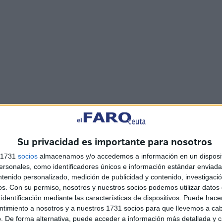
tengan hábitos saludables en esta época. La propuesta
do actividades porque aún no ha terminado el verano y
tmica.
Su privacidad es importante para nosotros
s 1731
socios
almacenamos y/o accedemos a información en un disposit
o, ya que en esta ocasión no hay Campus y todavía hay
sonales, como identificadores únicos e información estándar enviada 
que recordar que hace unas semanas se abrió el plazo
ntenido personalizado, medición de publicidad y contenido, investigaci
os.
Con su permiso, nosotros y nuestros socios podemos utilizar datos 
erentes niveles de gimnasia, ya sea en la Federación
identificación mediante las características de dispositivos. Puede hacer
s.
ntimiento a nosotros y a nuestros 1731 socios para que llevemos a ca
. De forma alternativa, puede acceder a información más detallada y 