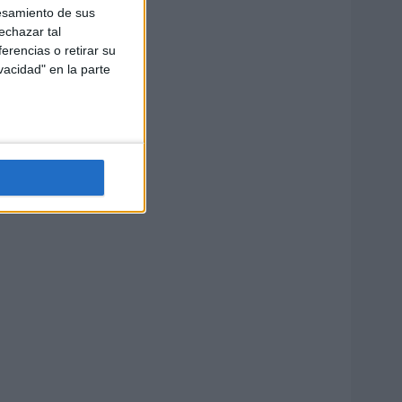
esamiento de sus
echazar tal
erencias o retirar su
vacidad" en la parte