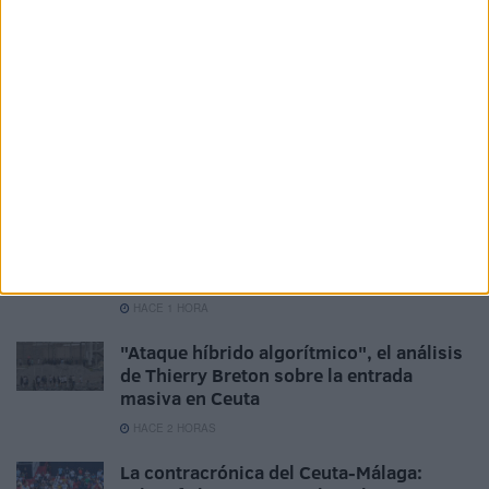
Related
Posts
La playa del Trampolín estrena diez
baños y treinta duchas para atender a los
inmigrantes
HACE 17 MINUTOS
La Policía expulsa a Marruecos al
detenido tras entrar en una casa y
meterse en la cama de su dueña
HACE 1 HORA
"Ataque híbrido algorítmico", el análisis
de Thierry Breton sobre la entrada
masiva en Ceuta
HACE 2 HORAS
La contracrónica del Ceuta-Málaga: