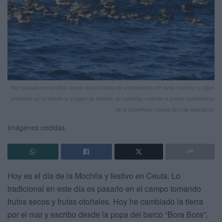
Han pasado varios días desde esta jornada de avistamiento de aves marinas y sigue
presente en mi mente la imagen de cientos de pardelas volando a pocos centímetros
de la superficie marina de colo lapislázuli.
Imágenes cedidas
Hoy es el día de la Mochila y festivo en Ceuta. Lo
tradicional en este día es pasarlo en el campo tomando
frutos secos y frutas otoñales. Hoy he cambiado la tierra
por el mar y escribo desde la popa del barco “Bora Bora”,