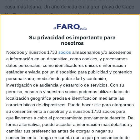
casa más lejana. Un año de vida en la gran playa de Cape
Cod”- que se ha escrito poco por la belleza de nuestras
aves. “Existen”, según H. Beston, “montones de libros
sobre ellas, un sinfín de buena gente que las aprecia y las
Su privacidad es importante para
ama en tanto que aves, pero faltan publicaciones y foros
nosotros
que ensalcen las cualidades de su belleza”. También
Nosotros y nuestros 1733
socios
almacenamos y/o accedemos
afirmó que “nadie conoce de verdad a un ave hasta que la
a información en un dispositivo, como cookies, y procesamos
ha visto volar”. En el caso de las pardelas, éstas vuelan
datos personales, como identificadores únicos e información
formando una ancha tubería a gran velocidad con la
estándar enviada por un dispositivo para publicidad y contenido
mirada fija en el horizonte y tan cerca de la superficie que
personalizado, medición de publicidad y contenido,
investigación de audiencia y desarrollo de servicios.
Con su
es un milagro que no se mojen.
permiso, nosotros y nuestros socios podemos utilizar datos de
localización geográfica precisa e identificación mediante las
características de dispositivos. Puede hacer clic para otorgarnos
su consentimiento a nosotros y a nuestros 1733 socios para
que llevemos a cabo el procesamiento previamente descrito. De
forma alternativa, puede acceder a información más detallada y
cambiar sus preferencias antes de otorgar o negar su
consentimiento.
Tenga en cuenta que algún procesamiento de