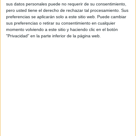
sus datos personales puede no requerir de su consentimiento,
pero usted tiene el derecho de rechazar tal procesamiento. Sus
preferencias se aplicarán solo a este sitio web. Puede cambiar
sus preferencias o retirar su consentimiento en cualquier
momento volviendo a este sitio y haciendo clic en el botón
"Privacidad" en la parte inferior de la página web.
Desde la cabina del barco, su patrón, avisa de que ha divisado delfines en la
zona de Punta Almina.
El “Bora Bora” se ha introducido en esta tubería
confundiéndose entre las pardelas, lo que nos permite
verlas de cerca. Son aves de tamaño mediano, con la
espalda grisácea, las puntas de las aves y la cola negra,
colores que contrastan con el blanco níveo de su barriga.
Podemos observarla a una distancia tan reducida que se
distinguen su rostro moteado en gris y su curvo y fuerte
pico. Su tonalidad está difuminada, como si la hubiera
dibujado Leonardo da Vinci sirviéndose de su técnica del