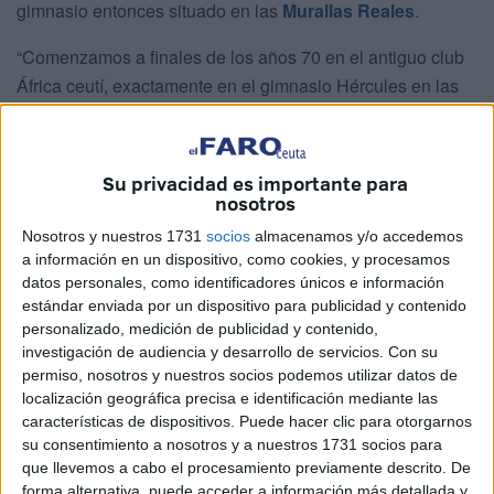
gimnasio entonces situado en las
Murallas Reales
.
“Comenzamos a finales de los años 70 en el antiguo club
África ceutí, exactamente en el gimnasio Hércules en las
Murallas Reales, donde se celebran hoy en día los actos y
eventos musicales
”, cuenta López.
Su privacidad es importante para
Las máquinas entonces estaban hechas de “bolas de
nosotros
cañón y ruedas de trenes”. “Las llenábamos de hormigón y
Nosotros y nuestros 1731
socios
almacenamos y/o accedemos
le poníamos unas barras, era rudimentario pero efectivo”.
a información en un dispositivo, como cookies, y procesamos
datos personales, como identificadores únicos e información
“En el gimnasio Hércules vino un
militar
, un tal José Luis,
estándar enviada por un dispositivo para publicidad y contenido
cuando lo vi dije; “yo quiero ser culturista”. Me hice amigo
personalizado, medición de publicidad y contenido,
de él y me adentré en el mundo del culturismo. Después
investigación de audiencia y desarrollo de servicios.
Con su
de 45 años lo he vuelto a ver. Tiene su gimnasio y está un
permiso, nosotros y nuestros socios podemos utilizar datos de
localización geográfica precisa e identificación mediante las
poco más viejo”, comenta entre risas.
características de dispositivos. Puede hacer clic para otorgarnos
su consentimiento a nosotros y a nuestros 1731 socios para
La primera vez que López se presentó a una competición
que llevemos a cabo el procesamiento previamente descrito. De
fue en Sevilla, cuenta que al llegar pensaron: “Hemos
forma alternativa, puede acceder a información más detallada y