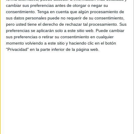
venido para nada. La calidad que había allí era brutal, no
cambiar sus preferencias antes de otorgar o negar su
sabíamos a lo que íbamos, pero eso nos sirvió para volver
consentimiento.
Tenga en cuenta que algún procesamiento de
sus datos personales puede no requerir de su consentimiento,
más fuertes el siguiente año”.
pero usted tiene el derecho de rechazar tal procesamiento. Sus
preferencias se aplicarán solo a este sitio web. Puede cambiar
Este precursor del
culturismo en Ceuta
ha conseguido
sus preferencias o retirar su consentimiento en cualquier
segundos y terceros puestos tanto en Ceuta como en la
momento volviendo a este sitio y haciendo clic en el botón
península. Ha participado en grandes competiciones
con
"Privacidad" en la parte inferior de la página web.
un nivel de alta categoría
.
Su última participación como competidor profesional de
culturismo fue en el campeonato del norte de África en
Tánger,
Marruecos
. El lugar fue el cine California.
En esta última intervención López se despidió por todo lo
alto consiguiendo el logro de campeón absoluto.
Este exculturista ha competido en Sevilla, Málaga,
Almería, Madrid, “toda la parte occidental”.