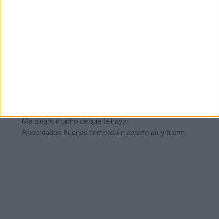
Antonio
comentó:
hace 2 años
Hola Jorge, me ha dado mucha alegría verte. Soy Antonio
Ponce, compañero tuyo de aquellos tiempos de primeros de los
80, con Pepe Valencia, Antonio Peña ..... en el gimnasio
Hércules, con aquellas pesas antiguas, agua fría e iluminación
con velas en muchas ocasiones. Un fuerte abrazo y sigue así
de fuerte !!!
Jorge López
comentó:
hace 2 años
Me alegro mucho de que te haya
Recordados Buenos tiempos,un abrazo muy fuerte.