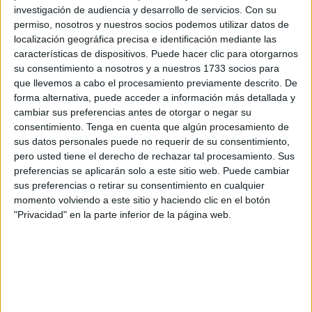
sol y también mis últimos días, cuando mi cuerpo ya
investigación de audiencia y desarrollo de servicios.
Con su
empezaba a apagarse.
permiso, nosotros y nuestros socios podemos utilizar datos de
localización geográfica precisa e identificación mediante las
El tiroides, la artritis, la demencia… ya no era vida para mí.
características de dispositivos. Puede hacer clic para otorgarnos
su consentimiento a nosotros y a nuestros 1733 socios para
Y aun así, seguisteis cuidándome hasta el último día.
que llevemos a cabo el procesamiento previamente descrito. De
Incluso cuando ya no dormía, cuando lloraba por las
forma alternativa, puede acceder a información más detallada y
noches y cuando caminar se convirtió en un esfuerzo.
cambiar sus preferencias antes de otorgar o negar su
consentimiento.
Tenga en cuenta que algún procesamiento de
Por eso hoy quiero daros las gracias.
sus datos personales puede no requerir de su consentimiento,
pero usted tiene el derecho de rechazar tal procesamiento. Sus
Gracias por no dejarme acabar en un contenedor
preferencias se aplicarán solo a este sitio web. Puede cambiar
frigorífico, frío y sin nombre, donde los que fuimos familia
sus preferencias o retirar su consentimiento en cualquier
momento volviendo a este sitio y haciendo clic en el botón
dejamos de ser alguien.
"Privacidad" en la parte inferior de la página web.
Gracias por negaros a que mi final fuera ese lugar donde
todo se vuelve indiferente.
Gracias por no permitirme desaparecer como si nunca
hubiera importado.