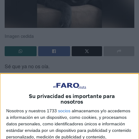
Imagen cedida
Sé que ya no os oía.
Sé que mis patas ya no podían más.
Y sé que aquella última semana también os estaba
Su privacidad es importante para
rompiendo a vosotros.
nosotros
Nosotros y nuestros 1733
socios
almacenamos y/o accedemos
Tenía 14 años.Para muchos quizá no sea tanto
a información en un dispositivo, como cookies, y procesamos
tiempo.Para mí, fue toda una vida.
datos personales, como identificadores únicos e información
estándar enviada por un dispositivo para publicidad y contenido
Fuisteis mi hogar, mis paseos, mis juegos, mis siestas al
personalizado, medición de publicidad y contenido,