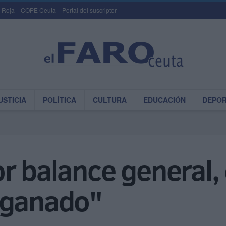
 Roja
COPE Ceuta
Portal del suscriptor
USTICIA
POLÍTICA
CULTURA
EDUCACIÓN
DEPO
r balance general, 
 ganado"