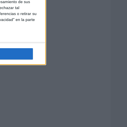
esamiento de sus
echazar tal
erencias o retirar su
vacidad" en la parte