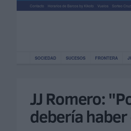
Contacto
Horarios de Barcos by Kikoto
Vuelos
Sorteo Cruz
SOCIEDAD
SUCESOS
FRONTERA
J
JJ Romero: "Po
debería haber