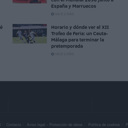
España y Marruecos
HACE 2 DÍAS
sé
Horario y dónde ver el XII
Trofeo de Feria: un Ceuta-
Málaga para terminar la
pretemporada
HACE 2 DÍAS
d
Contacto
Aviso legal – Protección de datos
Política de cookies
P