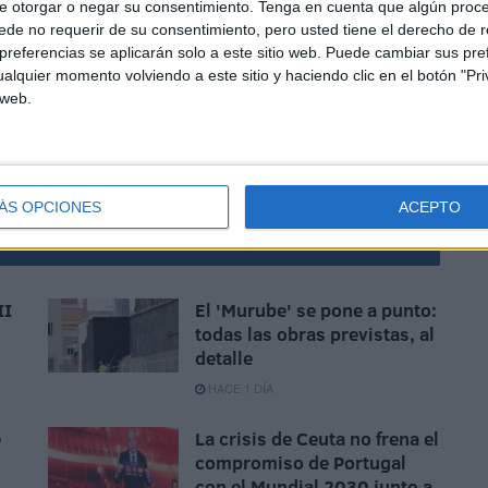
e otorgar o negar su consentimiento.
Tenga en cuenta que algún proc
os ante el Mérida, JJ Romero cree que “por balance
de no requerir de su consentimiento, pero usted tiene el derecho de r
referencias se aplicarán solo a este sitio web. Puede cambiar sus pref
 fuera en el computo general es evidente, y no me duele
alquier momento volviendo a este sitio y haciendo clic en el botón "Pri
 dar la imagen que hemos dado ni ciertos aspectos que
 web.
ÁS OPCIONES
ACEPTO
II
El 'Murube' se pone a punto:
todas las obras previstas, al
detalle
HACE 1 DÍA
e
La crisis de Ceuta no frena el
compromiso de Portugal
con el Mundial 2030 junto a