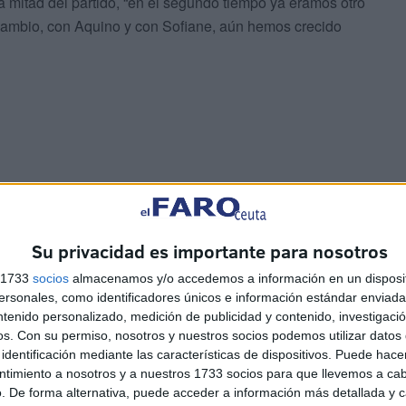
mitad del partido, “en el segundo tiempo ya éramos otro
 cambio, con Aquino y con Sofiane, aún hemos crecido
e para que el Ceuta siguiera peleando en un partido que
“El gol ha sido muy importante porque en el fútbol, a la
Su privacidad es importante para nosotros
partido de determinada manera que si te hacen gol todo
das y al que está mal, le ayuda”.
s 1733
socios
almacenamos y/o accedemos a información en un disposit
sonales, como identificadores únicos e información estándar enviada 
ntenido personalizado, medición de publicidad y contenido, investigaci
os.
Con su permiso, nosotros y nuestros socios podemos utilizar datos 
identificación mediante las características de dispositivos. Puede hacer
ntimiento a nosotros y a nuestros 1733 socios para que llevemos a ca
. De forma alternativa, puede acceder a información más detallada y 