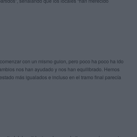
partidos”, señalando que los locales “han merecido
 comenzar con un mismo guion, pero poco ha poco ha ido
cambios nos han ayudado y nos han equilibrado. Hemos
stado más igualados e incluso en el tramo final parecía