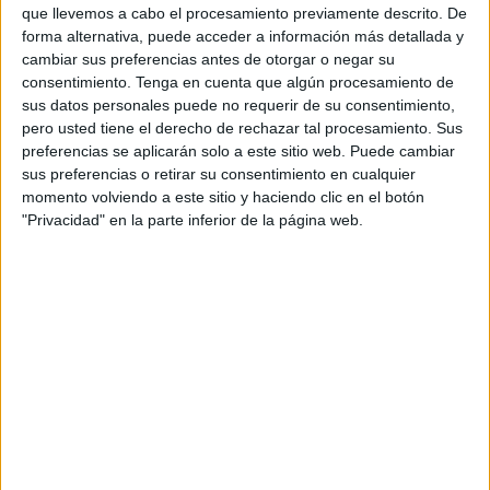
que llevemos a cabo el procesamiento previamente descrito. De
“¿Qué locura es esto Ceuta?”,
se ha preguntado
forma alternativa, puede acceder a información más detallada y
compartiendo una fotografía de ceutíes desde las seis de
cambiar sus preferencias antes de otorgar o negar su
consentimiento.
Tenga en cuenta que algún procesamiento de
la mañana
haciendo cola
ante las puertas de la tienda del
sus datos personales puede no requerir de su consentimiento,
Ceuta para
tener su entrada
.
pero usted tiene el derecho de rechazar tal procesamiento. Sus
preferencias se aplicarán solo a este sitio web. Puede cambiar
“Cuando traten de explicarse
por qué estamos fuera del
sus preferencias o retirar su consentimiento en cualquier
mapa
, esta es la respuesta,
los tienen tan grandes que
momento volviendo a este sitio y haciendo clic en el botón
hubo que ubicarlos aparte
. Vamos todos juntos y juntos
"Privacidad" en la parte inferior de la página web.
todos”, añade el de Gerena.
Que locura es esto CEUTA? Cuando traten
de explicarse porque estamos fuera del
mapa, esta es la respuesta … los tienen tan
grande que hubo que ubicarlos aparte.
Vamos todos juntos y juntos todos 🖤🤍⚽️🎪
@ADCeuta_FC
pic.twitter.com/mWR7zXzFoo