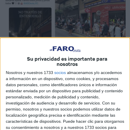
Su privacidad es importante para
nosotros
Imagen: Redes sociales @jjromerog5 y Mery Pavón
Nosotros y nuestros 1733
socios
almacenamos y/o accedemos
a información en un dispositivo, como cookies, y procesamos
datos personales, como identificadores únicos e información
estándar enviada por un dispositivo para publicidad y contenido
Que
el Ceuta tiene una afición especial
, lo saben todos.
personalizado, medición de publicidad y contenido,
Que
nunca se rinde
, también. Que
lucha a muerte por
investigación de audiencia y desarrollo de servicios.
Con su
permiso, nosotros y nuestros socios podemos utilizar datos de
los colores de este equipo
que ha cautivado a los
localización geográfica precisa e identificación mediante las
caballas, es un hecho. Y hoy, el míster,
JJ Romero
, se ha
características de dispositivos. Puede hacer clic para otorgarnos
encargado de recordarlo.
su consentimiento a nosotros y a nuestros 1733 socios para