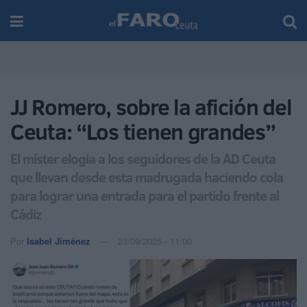
JJ Romero, sobre la afición del
Ceuta: “Los tienen grandes”
El míster elogia a los seguidores de la AD Ceuta
que llevan desde esta madrugada haciendo cola
para lograr una entrada para el partido frente al
Cádiz
Por
Isabel Jiménez
23/09/2025 - 11:00