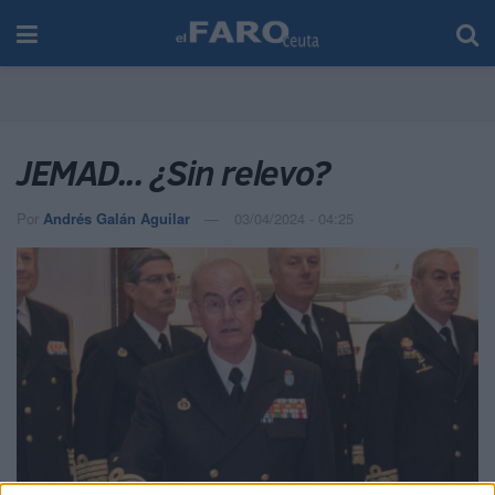
JEMAD... ¿Sin relevo?
Por
Andrés Galán Aguilar
03/04/2024 - 04:25