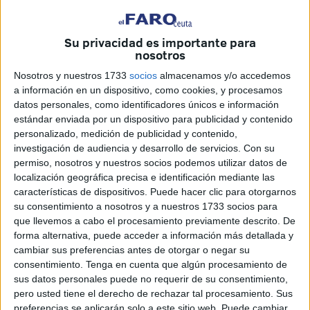
Su privacidad es importante para
nosotros
Imagen cedida
Nosotros y nuestros 1733
socios
almacenamos y/o accedemos
a información en un dispositivo, como cookies, y procesamos
datos personales, como identificadores únicos e información
estándar enviada por un dispositivo para publicidad y contenido
El Almirante General López Calderón se incorporó a la
personalizado, medición de publicidad y contenido,
cúpula de nuestras Fuerzas Armadas en el año 2017 tras
investigación de audiencia y desarrollo de servicios.
Con su
resultar nombrado AJEMA. Posteriormente, sustituyó al GE
permiso, nosotros y nuestros socios podemos utilizar datos de
Villarroya tras su meteórica dimisión, en el cometido de
localización geográfica precisa e identificación mediante las
características de dispositivos. Puede hacer clic para otorgarnos
JEMAD.
su consentimiento a nosotros y a nuestros 1733 socios para
que llevemos a cabo el procesamiento previamente descrito. De
Demasiado tiempo al mando de la nave y sin relevo a la
forma alternativa, puede acceder a información más detallada y
vista. Un embrollo teóricamente solventable, al que la
cambiar sus preferencias antes de otorgar o negar su
ministra Robles parece no encontrar remedio, o al menos
consentimiento.
Tenga en cuenta que algún procesamiento de
no se avizora a corto plazo.
sus datos personales puede no requerir de su consentimiento,
pero usted tiene el derecho de rechazar tal procesamiento. Sus
Dudo sobre la posibilidad de que el prestigioso Oficial de
preferencias se aplicarán solo a este sitio web. Puede cambiar