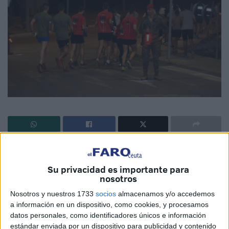
Su privacidad es importante para
nosotros
La cuarta edición del ‘Desafío de los 300’ está
Nosotros y nuestros 1733
socios
almacenamos y/o accedemos
prácticamente preparado, sólo falta los últimos detalles
a información en un dispositivo, como cookies, y procesamos
para llegar al día de la salida. Este año hay varias
datos personales, como identificadores únicos e información
novedades, lo primero está en el horario pero también hay
estándar enviada por un dispositivo para publicidad y contenido