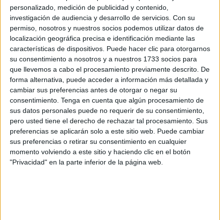
modificaciones en el recorrido.
personalizado, medición de publicidad y contenido,
investigación de audiencia y desarrollo de servicios.
Con su
La playa de la Ribera es el lugar elegido para realizar la
permiso, nosotros y nuestros socios podemos utilizar datos de
localización geográfica precisa e identificación mediante las
salida de la prueba a las 20:30 horas. Un horario diferente,
características de dispositivos. Puede hacer clic para otorgarnos
pero que aún contará con luz suficiente para todos los
su consentimiento a nosotros y a nuestros 1733 socios para
participantes.
que llevemos a cabo el procesamiento previamente descrito. De
forma alternativa, puede acceder a información más detallada y
cambiar sus preferencias antes de otorgar o negar su
consentimiento.
Tenga en cuenta que algún procesamiento de
sus datos personales puede no requerir de su consentimiento,
pero usted tiene el derecho de rechazar tal procesamiento. Sus
preferencias se aplicarán solo a este sitio web. Puede cambiar
A esa hora tomarán la salida los binomios, cinco minutos
sus preferencias o retirar su consentimiento en cualquier
más tarde será el turno de las 60 escuadras. Más de 500
momento volviendo a este sitio y haciendo clic en el botón
participantes tomarán las calles de la ciudad para recorrer
"Privacidad" en la parte inferior de la página web.
aproximadamente 12 kilómetros y superar unos 25
obstáculos.