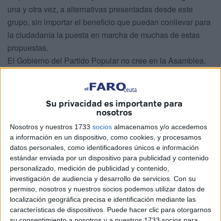
una y otra vez, a alternativas presentadas desde este
grupo, sin importar el beneficio que puedan conllevar para
la ciudadanía la puesta en marcha de muchas de estas
propuestas.
El Gobierno del Partido Popular no cree en la Asamblea,
la cual acoge a todos los partidos políticos con
representación en la misma, para ellos el pleno es tan sólo
un trámite legal que deben cumplir y nada más, su mayoría
Su privacidad es importante para
absoluta hace el resto.
nosotros
Pese a todo esto, no podemos terminar el año sin
Nosotros y nuestros 1733
socios
almacenamos y/o accedemos
comentar lo ocurrido en la sesión plenaria de ayer. De
a información en un dispositivo, como cookies, y procesamos
datos personales, como identificadores únicos e información
haber tenido lugar un día más tarde, no hubiéramos
estándar enviada por un dispositivo para publicidad y contenido
dudado en que se trataba todo de una inocentada del
personalizado, medición de publicidad y contenido,
Presidente Vivas y de su equipo de Gobierno.
investigación de audiencia y desarrollo de servicios.
Con su
Entre nuestras propuestas, pedíamos la creación del
permiso, nosotros y nuestros socios podemos utilizar datos de
localización geográfica precisa e identificación mediante las
programa ECO CHEQUE SOLIDARIO, ya implantado con
características de dispositivos. Puede hacer clic para otorgarnos
éxito en diversos municipios nacionales y europeos. El
su consentimiento a nosotros y a nuestros 1733 socios para