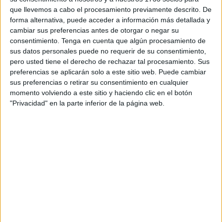
programa consiste por un lado, en el fomento de la
que llevemos a cabo el procesamiento previamente descrito. De
economía local y en la promoción de la participación
forma alternativa, puede acceder a información más detallada y
ciudadana en actividades de reciclaje y, por otro, en
cambiar sus preferencias antes de otorgar o negar su
consentimiento.
Tenga en cuenta que algún procesamiento de
iniciativas de voluntariado social en entidades locales del
sus datos personales puede no requerir de su consentimiento,
tercer sector, a través de la entrega a los ciudadanos
pero usted tiene el derecho de rechazar tal procesamiento. Sus
participantes de cheques expedidos por la Ciudad
preferencias se aplicarán solo a este sitio web. Puede cambiar
Autónoma, canjeables para la adquisición, en
sus preferencias o retirar su consentimiento en cualquier
momento volviendo a este sitio y haciendo clic en el botón
establecimientos comerciales minoristas de la ciudad
"Privacidad" en la parte inferior de la página web.
adheridos al programa, de productos y servicios, o bien
descuentos en los mismos, así como para todo tipo de
servicios públicos de la administración local que requieran
algún tipo de contraprestación. Incomprensiblemente, no
contamos con el apoyo del Gobierno para implantar este
programa.
También asistimos atónitos a la negativa de aprobar un
Plan municipal de Integración de inmigrantes, instrumento
con el que cuentan más de 20.000 ayuntamientos. Aquí