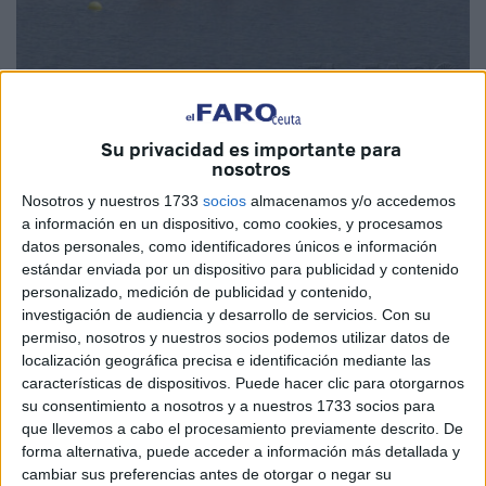
Su privacidad es importante para
nosotros
Nosotros y nuestros 1733
socios
almacenamos y/o accedemos
Isa correrá hoy la Final A del K2 500 y Gómez lo hará en el
a información en un dispositivo, como cookies, y procesamos
K2 200.
datos personales, como identificadores únicos e información
estándar enviada por un dispositivo para publicidad y contenido
Este fin de semana se están disputando en la pista
personalizado, medición de publicidad y contenido,
investigación de audiencia y desarrollo de servicios.
Con su
olímpica de Moscú los Campeonatos de Europa de Canoa
permiso, nosotros y nuestros socios podemos utilizar datos de
Sprint y Paracanoe 2016.
localización geográfica precisa e identificación mediante las
Esta cita será la última de la élite continental de Canoe
características de dispositivos. Puede hacer clic para otorgarnos
Sprint antes de los Juegos Olímpicos de Río de Janeiro
su consentimiento a nosotros y a nuestros 1733 socios para
que llevemos a cabo el procesamiento previamente descrito. De
2016 y un total de 37 países están participando en el
forma alternativa, puede acceder a información más detallada y
Europeo que se inició el pasado viernes en la capital de
cambiar sus preferencias antes de otorgar o negar su