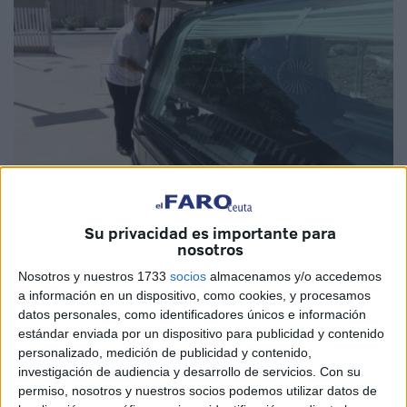
Imagen de archivo
Su privacidad es importante para
nosotros
Nosotros y nuestros 1733
socios
almacenamos y/o accedemos
El 19 de septiembre de 2023 la
Guardia Civil
de Ceuta
a información en un dispositivo, como cookies, y procesamos
datos personales, como identificadores únicos e información
recuperaba el cadáver de un joven
en la playa de la
estándar enviada por un dispositivo para publicidad y contenido
Ribera
. Vestía una camiseta del Chelsea, bañador y
personalizado, medición de publicidad y contenido,
aletas. Su identificación resultó imposible en aquel
investigación de audiencia y desarrollo de servicios.
Con su
momento.
permiso, nosotros y nuestros socios podemos utilizar datos de