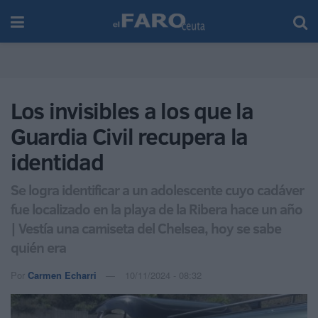
Los invisibles a los que la
Guardia Civil recupera la
identidad
Se logra identificar a un adolescente cuyo cadáver
fue localizado en la playa de la Ribera hace un año
| Vestía una camiseta del Chelsea, hoy se sabe
quién era
Por
Carmen Echarri
10/11/2024 - 08:32