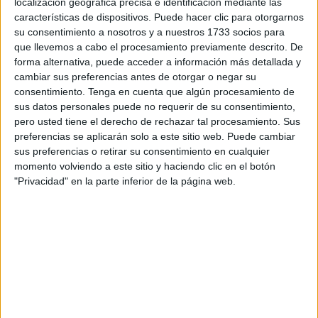
localización geográfica precisa e identificación mediante las
Pocos días después,
fue enterrado en la tumba 4857
con
características de dispositivos. Puede hacer clic para otorgarnos
la etiqueta judicial de “varón, sin identificar”. Sospechas
su consentimiento a nosotros y a nuestros 1733 socios para
que llevemos a cabo el procesamiento previamente descrito. De
sobre quién era hubo muchas, sobre todo por la
forma alternativa, puede acceder a información más detallada y
desaparición en esa misma fecha de un chico de Rincón
cambiar sus preferencias antes de otorgar o negar su
que, entre las recientes fotografías que se había sacado,
consentimiento.
Tenga en cuenta que algún procesamiento de
aparecía en una con la camiseta del mismo equipo de
sus datos personales puede no requerir de su consentimiento,
pero usted tiene el derecho de rechazar tal procesamiento. Sus
fútbol que este cuerpo.
preferencias se aplicarán solo a este sitio web. Puede cambiar
sus preferencias o retirar su consentimiento en cualquier
Hoy, un año después, ese invisible tiene una identidad. Y
momento volviendo a este sitio y haciendo clic en el botón
eso ha sido gracias a las gestiones del Laboratorio de
"Privacidad" en la parte inferior de la página web.
Criminalística de la Policía Judicial de la Guardia Civil y el
funcionamiento de los protocolos para identificar a
fallecidos.
El ADN, clave para la identificación
Gracias a las pruebas de ADN se ha conseguido saber