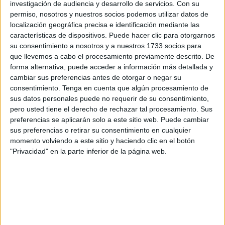
Muchos militares tendrán derecho a ocupar una de estas
investigación de audiencia y desarrollo de servicios.
Con su
permiso, nosotros y nuestros socios podemos utilizar datos de
casas bajo unas condiciones económicas asequibles al
localización geográfica precisa e identificación mediante las
más común de los mortales.
características de dispositivos. Puede hacer clic para otorgarnos
su consentimiento a nosotros y a nuestros 1733 socios para
Se accede, en régimen de arrendamiento especial de una
que llevemos a cabo el procesamiento previamente descrito. De
vivienda al militar profesional, para atender las
forma alternativa, puede acceder a información más detallada y
necesidades de vivienda por cambio de destino y
cambiar sus preferencias antes de otorgar o negar su
localidad por razones del servicio.
consentimiento.
Tenga en cuenta que algún procesamiento de
sus datos personales puede no requerir de su consentimiento,
Defensa mantiene 252 viviendas deshabitadas, algunas
pero usted tiene el derecho de rechazar tal procesamiento. Sus
preferencias se aplicarán solo a este sitio web. Puede cambiar
con ocupación indebida y otras pendientes de
sus preferencias o retirar su consentimiento en cualquier
rehabilitación.
momento volviendo a este sitio y haciendo clic en el botón
"Privacidad" en la parte inferior de la página web.
Ceuta, por su condición estratégica y la elevada presencia
militar, concentra un número considerable de pabellones
residenciales que son ocupados por funcionarios del
ejército que cumplan los requisitos establecidos.
¿Se imaginan que en Ceuta se rehabilitaran viviendas que