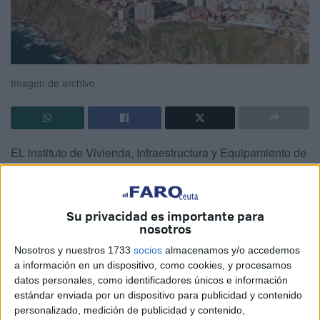
Imagen de archivo
EL instituto de Vivienda, Infraestructura y Equipamiento de
la defensa ( INVIED) podría valer como ejemplo de libro
para solucionar uno de los mayores problemas de los
españoles: la vivienda.
Su privacidad es importante para
nosotros
El Ministerio de Defensa comenzará a invertir en
Nosotros y nuestros 1733
socios
almacenamos y/o accedemos
infraestructuras necesarias para el mantenimiento de las
a información en un dispositivo, como cookies, y procesamos
residencias militares. Una inversión de 12 millones de
datos personales, como identificadores únicos e información
euros en viviendas e infraestructuras.
estándar enviada por un dispositivo para publicidad y contenido
personalizado, medición de publicidad y contenido,