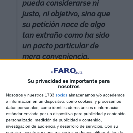
pueda considerarse ni
justo, ni objetivo, sino que
su petición nace de algo
tan extraño como ha sido
un pacto particular de
mera conveniencia,
celebrado
subrepticiamente fuera de
Su privacidad es importante para
nosotros
España, redactado por un
Nosotros y nuestros 1733
socios
almacenamos y/o accedemos
prófugo huido de la Justicia
a información en un dispositivo, como cookies, y procesamos
española oculto en el
datos personales, como identificadores únicos e información
estándar enviada por un dispositivo para publicidad y contenido
maletero de un coche, sólo
personalizado, medición de publicidad y contenido,
investigación de audiencia y desarrollo de servicios.
Con su
para favorecerse él mismo,
permiso, nosotros y nuestros socios podemos utilizar datos de