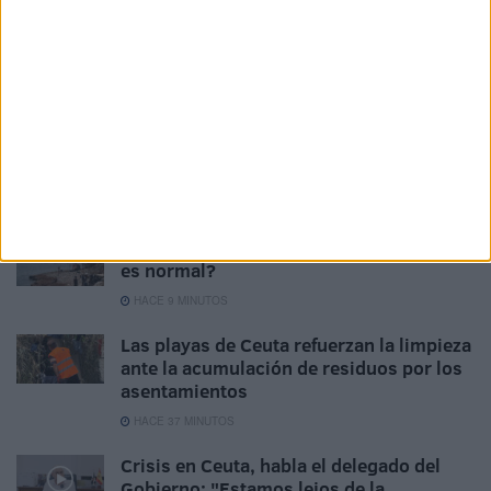
sociales”; cuyos textos hablan por sí solos de la total
“igualdad” y la plena “solidaridad”, que es imposible
soslayar, por el afán de cualquier Comunidad de creerse
ser más que otras, sin motivo ni razón.
Related
Posts
¿Hasta cuándo vamos a fingir que esto
es normal?
HACE 9 MINUTOS
Las playas de Ceuta refuerzan la limpieza
ante la acumulación de residuos por los
asentamientos
HACE 37 MINUTOS
Crisis en Ceuta, habla el delegado del
Gobierno: "Estamos lejos de la