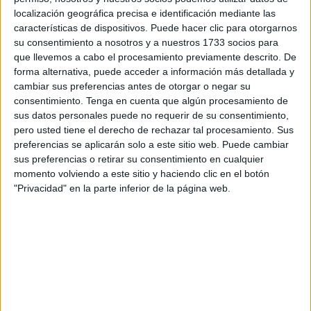
siendo catalana la misma
localización geográfica precisa e identificación mediante las
características de dispositivos. Puede hacer clic para otorgarnos
persona huida, la que
su consentimiento a nosotros y a nuestros 1733 socios para
que llevemos a cabo el procesamiento previamente descrito. De
redacta el pacto,
forma alternativa, puede acceder a información más detallada y
cambiar sus preferencias antes de otorgar o negar su
imponiendo como
consentimiento.
Tenga en cuenta que algún procesamiento de
condición una amnistía
sus datos personales puede no requerir de su consentimiento,
pero usted tiene el derecho de rechazar tal procesamiento. Sus
para aplicársela a sí
preferencias se aplicarán solo a este sitio web. Puede cambiar
sus preferencias o retirar su consentimiento en cualquier
mismo; cuyo pacto fue
momento volviendo a este sitio y haciendo clic en el botón
alcanzado
"Privacidad" en la parte inferior de la página web.
subrepticiamente en el
extranjero y con la extraña
figura de un supuesto
“mediador” salvadoreño,