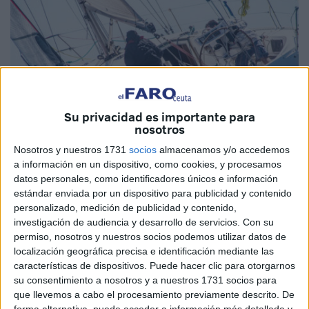
Su privacidad es importante para
nosotros
Nosotros y nuestros 1731
socios
almacenamos y/o accedemos
a información en un dispositivo, como cookies, y procesamos
datos personales, como identificadores únicos e información
Imagen cedida
estándar enviada por un dispositivo para publicidad y contenido
personalizado, medición de publicidad y contenido,
investigación de audiencia y desarrollo de servicios.
Con su
permiso, nosotros y nuestros socios podemos utilizar datos de
localización geográfica precisa e identificación mediante las
Este sábado día 11 de marzo, los amantes de la
vela
están
características de dispositivos. Puede hacer clic para otorgarnos
de enhorabuena en
Algeciras
, ya que el Real Club
su consentimiento a nosotros y a nuestros 1731 socios para
Náutico de la ciudad se prepara para una regata muy
que llevemos a cabo el procesamiento previamente descrito. De
esperada en su bahía que contará con participación de