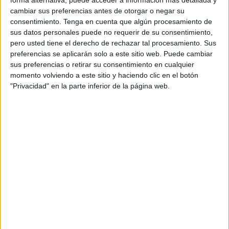
forma alternativa, puede acceder a información más detallada y
Ceuta.
cambiar sus preferencias antes de otorgar o negar su
consentimiento.
Tenga en cuenta que algún procesamiento de
Las condiciones del tiempo son ideales para navegar, con
sus datos personales puede no requerir de su consentimiento,
pero usted tiene el derecho de rechazar tal procesamiento. Sus
viento de poniente soplando a unos 10-12 nudos, lo que
preferencias se aplicarán solo a este sitio web. Puede cambiar
promete una prueba interesante.
sus preferencias o retirar su consentimiento en cualquier
momento volviendo a este sitio y haciendo clic en el botón
Los regatistas llevan semanas preparando sus
"Privacidad" en la parte inferior de la página web.
embarcaciones para esta regata. La flota se compone de
barcos de los distintos clubes que conforman el
Campeonato, Ceuta, Estepona, Sotogrande, Gibraltar, la
Línea de la Concepción y la propia Algeciras. La habilidad
de los tripulantes y el rendimiento de las embarcaciones
serán factores determinantes para el éxito de esta larga
liga de cruceros con 10 prueba totales a ambos lados del
Estrecho
.
Los barcos de Ceuta que participarán en esta prueba
serán el ‘Ceuta Emociona’ con Paco Ruiz a la caña, el