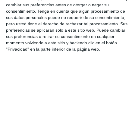
cambiar sus preferencias antes de otorgar o negar su
contra la salud pública.
consentimiento.
Tenga en cuenta que algún procesamiento de
sus datos personales puede no requerir de su consentimiento,
Tal y como ha ha indicado la Jefatura de la Policía en un
pero usted tiene el derecho de rechazar tal procesamiento. Sus
comunicado, el operativo se venía realizando en la zona
preferencias se aplicarán solo a este sitio web. Puede cambiar
para evitar la venta de sustancias estupefacientes y la
sus preferencias o retirar su consentimiento en cualquier
coordinación de los agentes dio como resultado la
momento volviendo a este sitio y haciendo clic en el botón
"Privacidad" en la parte inferior de la página web.
incautación de un total de 26 piezas plastificadas con
sustancias estupefacientes, preparadas para la venta.
El ahora detenido fue sorprendido por los policías
manipulando las sustancias desde su riñonera ante un
grupo numeroso de personas. Tras varios intentos de
huida a la carrera fue interceptado por los agentes y
puesto a disposición de
Cuerpo Nacional de Policía
tras
las pertinentes diligencias. Será puesto a disposición
judicial por un delito contra la salud pública.
Este servicio se enmarca en los llevados a cabo contra la