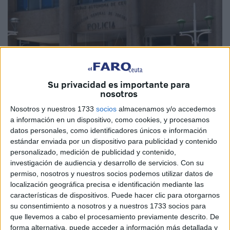
Su privacidad es importante para
nosotros
Nosotros y nuestros 1733
socios
almacenamos y/o accedemos
a información en un dispositivo, como cookies, y procesamos
Archivo
datos personales, como identificadores únicos e información
estándar enviada por un dispositivo para publicidad y contenido
personalizado, medición de publicidad y contenido,
investigación de audiencia y desarrollo de servicios.
Con su
Varias dotaciones de agentes de la Jefatura de
la Policía
permiso, nosotros y nuestros socios podemos utilizar datos de
localización geográfica precisa e identificación mediante las
Local
de Ceuta participaron en la tarde de este miércoles
características de dispositivos. Puede hacer clic para otorgarnos
en la detención de una persona que fue sorprendida en
su consentimiento a nosotros y a nuestros 1733 socios para
posesión de
hachís
. La intervención se llevó a cabo en la
que llevemos a cabo el procesamiento previamente descrito. De
calle Cinco Hermanos Lahulet y fue por un presunto delito
forma alternativa, puede acceder a información más detallada y