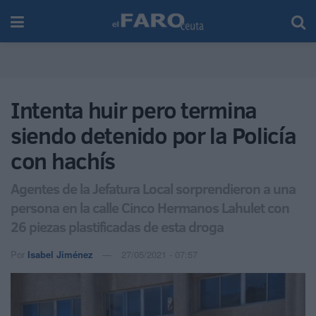
Intenta huir pero termina
siendo detenido por la Policía
con hachís
Agentes de la Jefatura Local sorprendieron a una
persona en la calle Cinco Hermanos Lahulet con
26 piezas plastificadas de esta droga
Por
Isabel Jiménez
27/05/2021 - 07:57