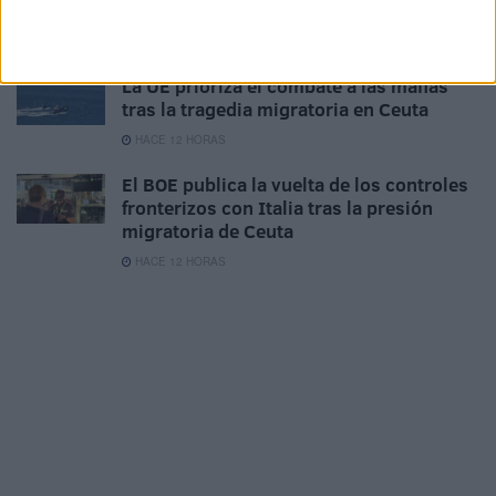
no comparecen sobre Ceuta
HACE 11 HORAS
La UE prioriza el combate a las mafias
tras la tragedia migratoria en Ceuta
HACE 12 HORAS
El BOE publica la vuelta de los controles
fronterizos con Italia tras la presión
migratoria de Ceuta
HACE 12 HORAS