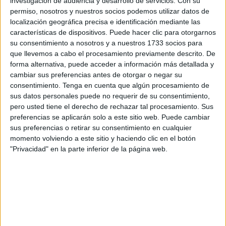
investigación de audiencia y desarrollo de servicios.
Con su
niños de meses.
permiso, nosotros y nuestros socios podemos utilizar datos de
localización geográfica precisa e identificación mediante las
Entre los Junkers y los Heinkel, estos últimos de la 29
características de dispositivos. Puede hacer clic para otorgarnos
su consentimiento a nosotros y a nuestros 1733 socios para
Agrupación procedentes de Sevilla y Albacete, unidos a
que llevemos a cabo el procesamiento previamente descrito. De
los Douglas procedentes del Ala 35 de Transporte de
forma alternativa, puede acceder a información más detallada y
Getafe, al final llegarían a contar las Fuerzas Aéreas de la
cambiar sus preferencias antes de otorgar o negar su
zona de Canarias con una flota que superaba el centenar
consentimiento.
Tenga en cuenta que algún procesamiento de
de aviones.
sus datos personales puede no requerir de su consentimiento,
pero usted tiene el derecho de rechazar tal procesamiento. Sus
Es digno de destacar que el puente aéreo entre Canarias y
preferencias se aplicarán solo a este sitio web. Puede cambiar
sus preferencias o retirar su consentimiento en cualquier
Sidi Ifni se mantuvo sin interrupción. El agravante de Ifni
momento volviendo a este sitio y haciendo clic en el botón
era que al carecer de puerto, unido a las malas
"Privacidad" en la parte inferior de la página web.
condiciones del mar, todo o la mayor parte tenía que llegar
por vía aérea, así, constan los miles y miles de toneladas
del más diverso material que llegaban al Aeródromo de
Ifni. Además del transporte de tropas, por citar algunos, lo
mismo llegaban medicamentos, municiones, alambradas,
sacos de cemento y hasta también transportaban leña para