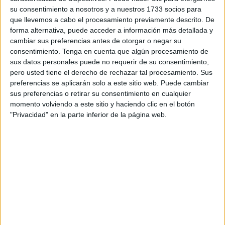
los alumnos de todos ciclos que tienen clases los días
su consentimiento a nosotros y a nuestros 1733 socios para
que llevemos a cabo el procesamiento previamente descrito. De
lunes y miércoles.
forma alternativa, puede acceder a información más detallada y
cambiar sus preferencias antes de otorgar o negar su
Mientras que el martes 24 de septiembre será el turno de
consentimiento.
Tenga en cuenta que algún procesamiento de
los alumnos pertenecientes a los ciclos de aquellos que
sus datos personales puede no requerir de su consentimiento,
tienen clases los días martes y jueves.
pero usted tiene el derecho de rechazar tal procesamiento. Sus
preferencias se aplicarán solo a este sitio web. Puede cambiar
A partir del próximo lunes 23 de septiembre, se iniciará el
sus preferencias o retirar su consentimiento en cualquier
curso académico 2024/2025 en el Instituto de Idiomas de
momento volviendo a este sitio y haciendo clic en el botón
"Privacidad" en la parte inferior de la página web.
Ceuta. El comienzo de las clases se desarrollará de la
siguiente manera:
Asimismo, han indicado que desde el mismo lunes 23 de
septiembre, se expondrán en los tablones de anuncio del
Centro los listados para poder consultar las aulas de los
alumnos que vayan a iniciar actividades.
El Instituto de Idiomas
de Ceuta ofrece clases de inglés,