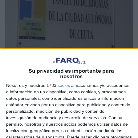
Imagen de archivo
Su privacidad es importante para
nosotros
Nosotros y nuestros 1733
socios
almacenamos y/o accedemos
El Instituto de Idiomas de Ceuta
informa a
sus
a información en un dispositivo, como cookies, y procesamos
datos personales, como identificadores únicos e información
estudiantes
que a partir del próximo lunes 23 de
estándar enviada por un dispositivo para publicidad y contenido
septiembre se iniciará el
curso académico
.
personalizado, medición de publicidad y contenido,
investigación de audiencia y desarrollo de servicios.
Con su
Al respecto, han dado a conocer que el comienzo de las
permiso, nosotros y nuestros socios podemos utilizar datos de
actividades se estará llevando a cabo siguiendo un
localización geográfica precisa e identificación mediante las
cronograma que arrancará el lunes 23 de septiembre con
características de dispositivos. Puede hacer clic para otorgarnos