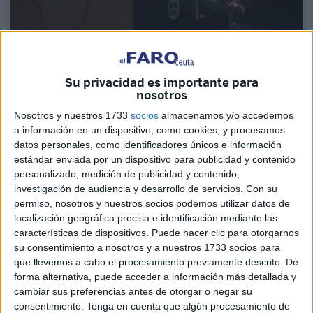
Su privacidad es importante para
Imagen de archivo
nosotros
Nosotros y nuestros 1733
socios
almacenamos y/o accedemos
a información en un dispositivo, como cookies, y procesamos
datos personales, como identificadores únicos e información
El presidente de la Ciudad, Juan Vivas, ha vuelto a hablar
estándar enviada por un dispositivo para publicidad y contenido
claro sobre la realidad que vive Ceuta en cuanto a la
personalizado, medición de publicidad y contenido,
presión migratoria protagonizada por los menores. Ceuta,
investigación de audiencia y desarrollo de servicios.
Con su
como territorio con reducidas dimensiones y recursos, no
permiso, nosotros y nuestros socios podemos utilizar datos de
localización geográfica precisa e identificación mediante las
puede soportar la acogida de casi 600 niños que se da en
características de dispositivos. Puede hacer clic para otorgarnos
la actualidad.
su consentimiento a nosotros y a nuestros 1733 socios para
que llevemos a cabo el procesamiento previamente descrito. De
Como institución, con un presidente al frente que se debe
forma alternativa, puede acceder a información más detallada y
a los intereses de todos los ceutíes y no del partido que lo
cambiar sus preferencias antes de otorgar o negar su
sustenta, ha sido clara a la hora de defender, siempre, la
consentimiento.
Tenga en cuenta que algún procesamiento de