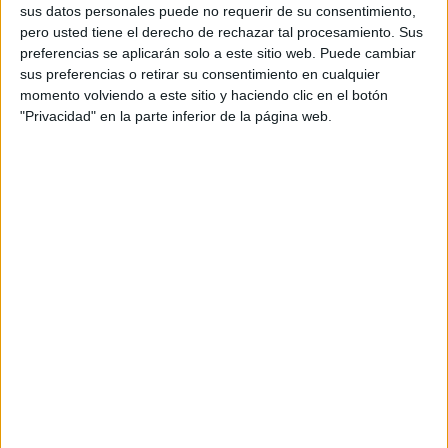
sus datos personales puede no requerir de su consentimiento,
postura de los necesarios traslados a la Península. Y lo ha
pero usted tiene el derecho de rechazar tal procesamiento. Sus
hecho, aunque el criterio del Partido Popular sea distinto.
preferencias se aplicarán solo a este sitio web. Puede cambiar
sus preferencias o retirar su consentimiento en cualquier
“Nos ha caracterizado no confundir nunca la institución
momento volviendo a este sitio y haciendo clic en el botón
con el partido”. Frase del presidente Vivas y frase clave
"Privacidad" en la parte inferior de la página web.
que resume el modo en el que la Ciudad está gestionando
lo que es una auténtica crisis migratoria que debería
remover a Europa al ser la responsable de lo que sucede
en su frontera sur.
El propio Vivas reconoce el sentir contrario que puedan
tener ciertas autonomías a asumir el reparto de menores,
pero también deja claro que si todo se hace de manera
consensuada será mejor.
“Mi intención es hacer todo lo posible para que esa
colaboración funcione”, ha concretado.
Se está ante uno de los retos más ambiciosos que hay,