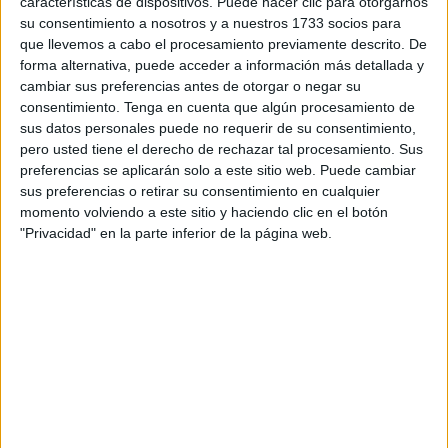
características de dispositivos. Puede hacer clic para otorgarnos
ella.
su consentimiento a nosotros y a nuestros 1733 socios para
que llevemos a cabo el procesamiento previamente descrito. De
Al maltratador no se le debe ni perdón, ni rencor, ni
forma alternativa, puede acceder a información más detallada y
venganza, ni olvido, sino justicia, reparación, culpabilidad
cambiar sus preferencias antes de otorgar o negar su
y penitencia. Al maltratador no se le debe tener miedo a
consentimiento.
Tenga en cuenta que algún procesamiento de
que te mate, ni pánico a revivir el daño, ni rencor al
sus datos personales puede no requerir de su consentimiento,
recordarle, ni odio al nombrarle de soslayo. Hay que
pero usted tiene el derecho de rechazar tal procesamiento. Sus
preferencias se aplicarán solo a este sitio web. Puede cambiar
enfrentarle con pie firme como a lo malo de la vida, para
sus preferencias o retirar su consentimiento en cualquier
crujirle la credibilidad circundante.
momento volviendo a este sitio y haciendo clic en el botón
"Privacidad" en la parte inferior de la página web.
Es necesario sacarle los hechos a la luz del día para que
no se alimente del dolor, ni se haga fuerte con el silencio.
El maltrato no se susurra en la ignorancia, ni se comparte
en petit comité con voz distorsionada, ni se olvida, ni se
esconde, sino que se grita a pleno pulmón para que no se
escape, ni se reproduzca. Se quema a vivo fuego y se le
marca por siempre, se maldice, se escupe, se escandaliza,
se retransmite, se critica, se araña , pero nunca se tapa ni