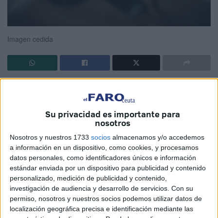
Imagen cedida
Seguramente me iré de este mundo sin entender por qué
se oculta al que te ha hecho tanto daño. Se le tapa como al
polvo bajo la alfombra para que nadie sepa que una vez
Su privacidad es importante para
nosotros
estuvo ahí, haciéndolas pasar putas. Pero estuvo y -lo que
es mucho peor- permanece intocable.
Nosotros y nuestros 1733
socios
almacenamos y/o accedemos
a información en un dispositivo, como cookies, y procesamos
Como en El viaje de Chichiro, el rey de la pestilencia sólo
datos personales, como identificadores únicos e información
estándar enviada por un dispositivo para publicidad y contenido
se transforma en dragón mágico cuando le limpian toda la
personalizado, medición de publicidad y contenido,
inmundicia que le pudre por dentro. Y para eso hay que
investigación de audiencia y desarrollo de servicios.
Con su
limpiar y cortar y luego jalarle con fuerza de la
permiso, nosotros y nuestros socios podemos utilizar datos de
podredumbre que lleva en su interior para separarle de
localización geográfica precisa e identificación mediante las