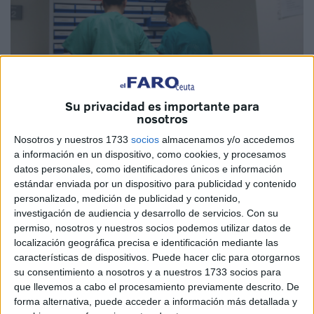
Su privacidad es importante para
nosotros
Nosotros y nuestros 1733
socios
almacenamos y/o accedemos
Archivo
a información en un dispositivo, como cookies, y procesamos
datos personales, como identificadores únicos e información
estándar enviada por un dispositivo para publicidad y contenido
personalizado, medición de publicidad y contenido,
La Mesa de la Profesión Enfermera, integrada por el
investigación de audiencia y desarrollo de servicios.
Con su
Consejo General de Enfermería (CGE) y el
Sindicato de
permiso, nosotros y nuestros socios podemos utilizar datos de
localización geográfica precisa e identificación mediante las
Enfermería (Satse)
ha pedido a los consejeros de
características de dispositivos. Puede hacer clic para otorgarnos
Sanidad de Aragón, Asturias, Castilla-La Mancha, Castilla
su consentimiento a nosotros y a nuestros 1733 socios para
y León, Euskadi, Extremadura, Galicia, La Rioja, Madrid y
que llevemos a cabo el procesamiento previamente descrito. De
Murcia, así como al
Ingesa
, en relación a las ciudades de
forma alternativa, puede acceder a información más detallada y