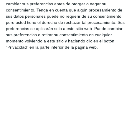
cambiar sus preferencias antes de otorgar o negar su
quimioterapia por tumores sólidos, a la prevención de
consentimiento.
Tenga en cuenta que algún procesamiento de
riesgos quirúrgicos y a la anemia en prematuros. Con este
sus datos personales puede no requerir de su consentimiento,
acuerdo se prevé ahorrar unos 11 millones de euros.
pero usted tiene el derecho de rechazar tal procesamiento. Sus
preferencias se aplicarán solo a este sitio web. Puede cambiar
Estos fármacos, clasificados como
medicamentos
de uso
sus preferencias o retirar su consentimiento en cualquier
momento volviendo a este sitio y haciendo clic en el botón
hospitalario, se contratan en base a un AM, como "bienes
"Privacidad" en la parte inferior de la página web.
de contratación centralizada".
El plazo de duración de este acuerdo es de 24 meses, con
posibilidad de prorrogarlo durante un año más. El importe
estimado de las posibles adquisiciones de estos
medicamentos en el periodo inicial de vigencia es de
29.630.379 euros más IVA.
Si se tiene en cuenta la eventual prórroga de 12 meses
que se contempla en los pliegos, el valor máximo estimado
del Acuerdo Marco se sitúa en 44.525.779 euros.