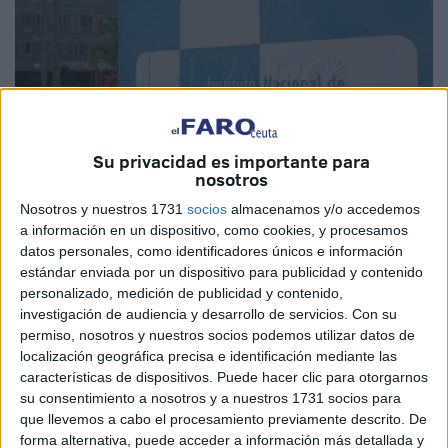
Su privacidad es importante para
nosotros
Nosotros y nuestros 1731
socios
almacenamos y/o accedemos
a información en un dispositivo, como cookies, y procesamos
Imagen de archivo
datos personales, como identificadores únicos e información
estándar enviada por un dispositivo para publicidad y contenido
personalizado, medición de publicidad y contenido,
investigación de audiencia y desarrollo de servicios.
Con su
permiso, nosotros y nuestros socios podemos utilizar datos de
El Instituto Nacional de Gestión Sanitaria (
Ingesa
)
localización geográfica precisa e identificación mediante las
competente en Ceuta ha formalizado el Acuerdo Marco
características de dispositivos. Puede hacer clic para otorgarnos
(AM) de Suministro, respetuoso con el medio ambiente, de
su consentimiento a nosotros y a nuestros 1731 socios para
medicamentos Epoetinas, indicados para el tratamiento de
que llevemos a cabo el procesamiento previamente descrito. De
forma alternativa, puede acceder a información más detallada y
la anemia asociada a la insuficiencia renal crónica, a la