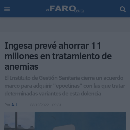
Ingesa prevé ahorrar 11
millones en tratamiento de
anemias
El Instituto de Gestión Sanitaria cierra un acuerdo
marco para adquirir "epoetinas" con las que tratar
determinadas variantes de esta dolencia
Por
A. I.
23/12/2022 - 09:31