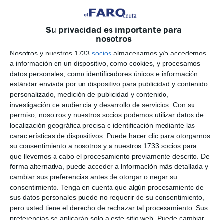
Su privacidad es importante para
nosotros
Nosotros y nuestros 1733
socios
almacenamos y/o accedemos
Imagen de archivo
a información en un dispositivo, como cookies, y procesamos
datos personales, como identificadores únicos e información
estándar enviada por un dispositivo para publicidad y contenido
personalizado, medición de publicidad y contenido,
La conmemoración del Día de los Fieles Difuntos en Ceuta
investigación de audiencia y desarrollo de servicios.
Con su
permiso, nosotros y nuestros socios podemos utilizar datos de
vino acompaña de una serie de anuncios por parte de la
localización geográfica precisa e identificación mediante las
Consejería de Sanidad y Servicios Sociales sobre labores
características de dispositivos. Puede hacer clic para otorgarnos
para que este espacio al que acuden los vecinos a visitar a
su consentimiento a nosotros y a nuestros 1733 socios para
quienes ya no están, se encuentre en las mejores
que llevemos a cabo el procesamiento previamente descrito. De
forma alternativa, puede acceder a información más detallada y
condiciones.
cambiar sus preferencias antes de otorgar o negar su
consentimiento.
Tenga en cuenta que algún procesamiento de
En concreto se habló de la colocación de unos arcángeles,
sus datos personales puede no requerir de su consentimiento,
de la reforma integral de la capilla o la rehabilitación de
pero usted tiene el derecho de rechazar tal procesamiento. Sus
uno de los patios.
preferencias se aplicarán solo a este sitio web. Puede cambiar