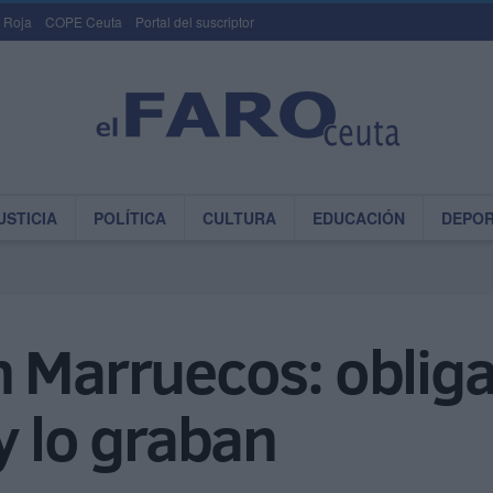
 Roja
COPE Ceuta
Portal del suscriptor
USTICIA
POLÍTICA
CULTURA
EDUCACIÓN
DEPO
 Marruecos: obliga
y lo graban