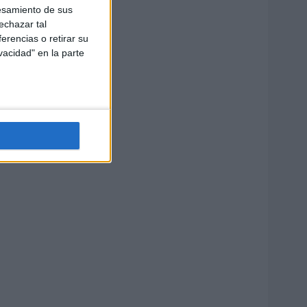
esamiento de sus
echazar tal
erencias o retirar su
vacidad" en la parte