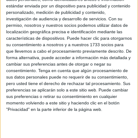
escenas más trepidantes de la
quinta entrega de la
estándar enviada por un dispositivo para publicidad y contenido
franquicia
y, como ocurre en otros títulos de la saga, se
personalizado, medición de publicidad y contenido,
emplea como transición un mapa animado en el que, por
investigación de audiencia y desarrollo de servicios.
Con su
tierra, se desplazan primero a Casablanca y, de ahí, en
permiso, nosotros y nuestros socios podemos utilizar datos de
localización geográfica precisa e identificación mediante las
avión a Atenas (Grecia).
características de dispositivos. Puede hacer clic para otorgarnos
su consentimiento a nosotros y a nuestros 1733 socios para
Es en ese momento de la cinta, que ronda la primera hora
que llevemos a cabo el procesamiento previamente descrito. De
y 15 minutos del metraje, cuando aparece en pantalla el
forma alternativa, puede acceder a información más detallada y
nombre de Ceuta sobreimpreso en pantalla. Se trata de un
cambiar sus preferencias antes de otorgar o negar su
mapa geográfico en el que puede leerse otras ciudades
consentimiento.
Tenga en cuenta que algún procesamiento de
marroquíes cercanas, como Tetuán.
sus datos personales puede no requerir de su consentimiento,
pero usted tiene el derecho de rechazar tal procesamiento. Sus
preferencias se aplicarán solo a este sitio web. Puede cambiar
sus preferencias o retirar su consentimiento en cualquier
momento volviendo a este sitio y haciendo clic en el botón
"Privacidad" en la parte inferior de la página web.