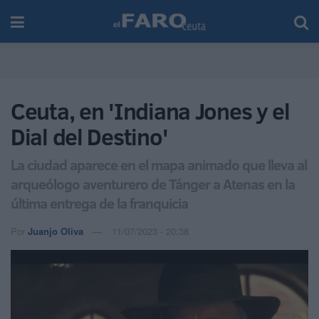
Ceuta, en 'Indiana Jones y el
Dial del Destino'
La ciudad aparece en el mapa animado que lleva al
arqueólogo aventurero de Tánger a Atenas en la
última entrega de la franquicia
Por
Juanjo Oliva
11/07/2023 - 20:38