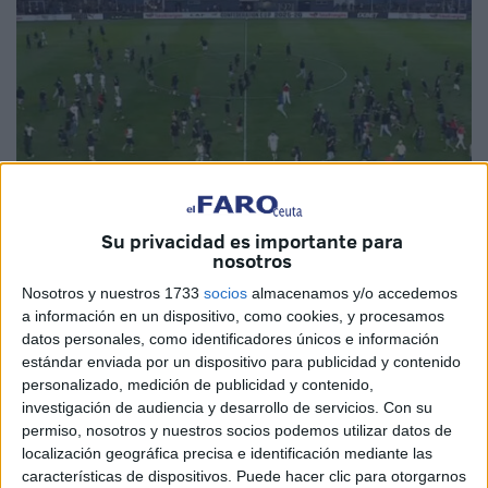
Su privacidad es importante para
nosotros
Imagen cedida
Nosotros y nuestros 1733
socios
almacenamos y/o accedemos
a información en un dispositivo, como cookies, y procesamos
datos personales, como identificadores únicos e información
estándar enviada por un dispositivo para publicidad y contenido
personalizado, medición de publicidad y contenido,
Los
graves incidentes
registrados en
las gradas
investigación de audiencia y desarrollo de servicios.
Con su
obligaron a
retrasar durante más de una hora
el partido
permiso, nosotros y nuestros socios podemos utilizar datos de
entre el
Olympique de Safi
y el
USM Alger,
localización geográfica precisa e identificación mediante las
características de dispositivos. Puede hacer clic para otorgarnos
correspondiente a la vuelta de las
semifinales de la
Copa