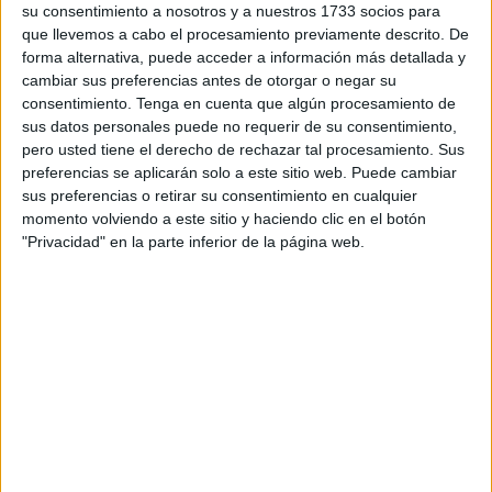
su consentimiento a nosotros y a nuestros 1733 socios para
Confederación de la CAF
.
que llevemos a cabo el procesamiento previamente descrito. De
forma alternativa, puede acceder a información más detallada y
El encuentro de la CAF, disputado en el estadio Al Masira
cambiar sus preferencias antes de otorgar o negar su
de Safi, estuvo marcado por momentos de gran tensión
consentimiento.
Tenga en cuenta que algún procesamiento de
antes de su inicio.
sus datos personales puede no requerir de su consentimiento,
pero usted tiene el derecho de rechazar tal procesamiento. Sus
Según las imágenes difundidas en redes sociales y
preferencias se aplicarán solo a este sitio web. Puede cambiar
sus preferencias o retirar su consentimiento en cualquier
recogidas por medios locales,
decenas de afici
onados
momento volviendo a este sitio y haciendo clic en el botón
saltaron al terreno de juego
, generando una situación
"Privacidad" en la parte inferior de la página web.
de caos
que impidió que el partido comenzara a la hora
prevista.
Lanzamiento de sillas y botellas
Algunos seguidores lanzaron sillas, mientras que
desde las gradas también se arrojaron botellas, lo que
obligó a intervenir a las fuerzas de seguridad.