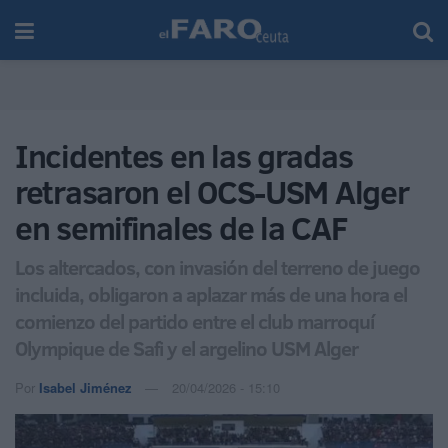
Incidentes en las gradas
retrasaron el OCS-USM Alger
en semifinales de la CAF
Los altercados, con invasión del terreno de juego
incluida, obligaron a aplazar más de una hora el
comienzo del partido entre el club marroquí
Olympique de Safi y el argelino USM Alger
Por
Isabel Jiménez
20/04/2026 - 15:10