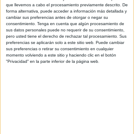
que llevemos a cabo el procesamiento previamente descrito. De
de
óxido nitroso
, conocido popularmente como
"gas de
forma alternativa, puede acceder a información más detallada y
la risa"
.
cambiar sus preferencias antes de otorgar o negar su
consentimiento.
Tenga en cuenta que algún procesamiento de
Gracias a un
control minucioso basado en información
sus datos personales puede no requerir de su consentimiento,
de inteligencia previa
, los agentes lograron descubrir
pero usted tiene el derecho de rechazar tal procesamiento. Sus
12.500 botellas de gran tamaño
ocultas en el interior del
preferencias se aplicarán solo a este sitio web. Puede cambiar
sus preferencias o retirar su consentimiento en cualquier
vehículo.
momento volviendo a este sitio y haciendo clic en el botón
"Privacidad" en la parte inferior de la página web.
Según estimaciones técnicas difundidas por el medio
marroquí
Hespress
, la cantidad decomisada
habría
permitido llenar más de 2,5 millones de globos
destinados a un uso recreativo, un fenómeno en auge
entre jóvenes de varios países europeos.
Un gas médico convertido en droga
de moda