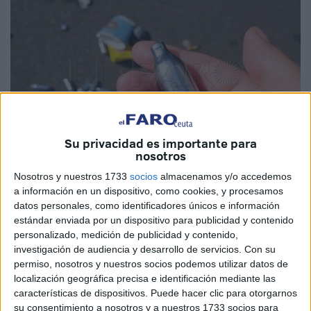
Su privacidad es importante para
nosotros
Nosotros y nuestros 1733
socios
almacenamos y/o accedemos
Imagen de archivo
a información en un dispositivo, como cookies, y procesamos
datos personales, como identificadores únicos e información
estándar enviada por un dispositivo para publicidad y contenido
personalizado, medición de publicidad y contenido,
investigación de audiencia y desarrollo de servicios.
Con su
Los servicios de
aduanas del puerto de Tánger-Med
permiso, nosotros y nuestros socios podemos utilizar datos de
llevaron a cabo este martes una de las
mayores
localización geográfica precisa e identificación mediante las
operaciones antidroga
tras interceptar
un camión
características de dispositivos. Puede hacer clic para otorgarnos
procedente de España
cargado con un importante alijo
su consentimiento a nosotros y a nuestros 1733 socios para