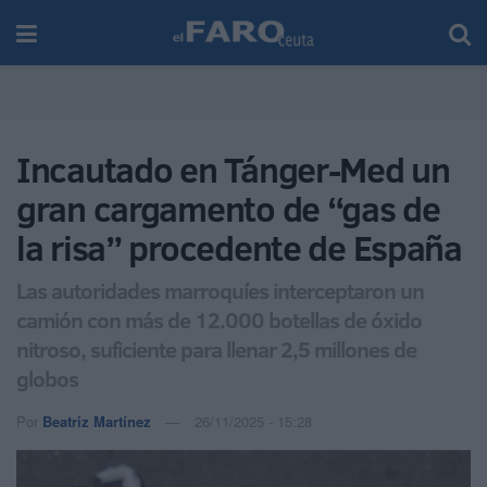
Incautado en Tánger-Med un
gran cargamento de “gas de
la risa” procedente de España
Las autoridades marroquíes interceptaron un
camión con más de 12.000 botellas de óxido
nitroso, suficiente para llenar 2,5 millones de
globos
Por
Beatriz Martínez
26/11/2025 - 15:28