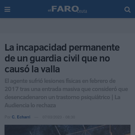
La incapacidad permanente
de un guardia civil que no
causó la valla
El agente sufrió lesiones físicas en febrero de
2017 tras una entrada masiva que consideró que
desencadenaron un trastorno psiquiátrico | La
Audiencia lo rechaza
Por
C. Echarri
07/03/2023 - 08:30