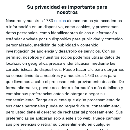
Su privacidad es importante para
intervención que tuvo durante una entrada masiva de
nosotros
subsaharianos ocurrida en Ceuta en febrero de 2017, en la
Nosotros y nuestros 1733
socios
almacenamos y/o accedemos
que resultó lesionado.
a información en un dispositivo, como cookies, y procesamos
datos personales, como identificadores únicos e información
En sentencia, a cuyo contenido ha tenido acceso
El Faro
,
estándar enviada por un dispositivo para publicidad y contenido
se ratifica la resolución de septiembre de 2021 dictada por
personalizado, medición de publicidad y contenido,
la Subsecretaría de Defensa en la que se acordó declarar
investigación de audiencia y desarrollo de servicios.
Con su
la
incapacidad permanente
del agente recalcando que
permiso, nosotros y nuestros socios podemos utilizar datos de
localización geográfica precisa e identificación mediante las
era ajena al acto de servicio desempeñado.
características de dispositivos. Puede hacer clic para otorgarnos
su consentimiento a nosotros y a nuestros 1733 socios para
El apelante argumentó que se había fallado en contra de lo
que llevemos a cabo el procesamiento previamente descrito. De
que consideraba probado en autos insistiendo en que el
forma alternativa, puede acceder a información más detallada y
“factor desencadenante del trastorno psiquiátrico”
cambiar sus preferencias antes de otorgar o negar su
padecido fueron “las secuelas de la fractura de codo
consentimiento.
Tenga en cuenta que algún procesamiento de
izquierdo sufrida el 17 de febrero de 2017 estando de
sus datos personales puede no requerir de su consentimiento,
pero usted tiene el derecho de rechazar tal procesamiento. Sus
servicio
en la frontera
” y que "la patología psiquiátrica era
preferencias se aplicarán solo a este sitio web. Puede cambiar
por las secuelas físicas” de aquella madrugada.
sus preferencias o retirar su consentimiento en cualquier