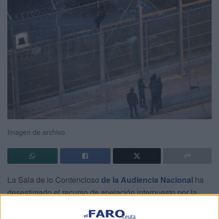
Imagen de archivo
La Sala de lo Contencioso
de la Audiencia Nacional
ha
desestimado el recurso de apelación interpuesto por la
defensa de
un guardia civil
que sostenía que su
incapacidad permanente estaba vinculada a la