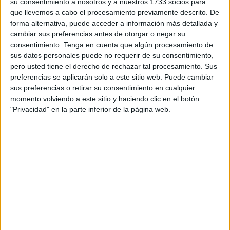
su consentimiento a nosotros y a nuestros 1733 socios para
que durante décadas estructuraron las relaciones entre
que llevemos a cabo el procesamiento previamente descrito. De
África y Francia, Rabat ha promovido una cooperación
forma alternativa, puede acceder a información más detallada y
basada en intereses recíprocos, tanto mediante acuerdos
cambiar sus preferencias antes de otorgar o negar su
consentimiento.
Tenga en cuenta que algún procesamiento de
gubernamentales como a través de la expansión de
sus datos personales puede no requerir de su consentimiento,
empresas marroquíes en sectores clave del continente.
pero usted tiene el derecho de rechazar tal procesamiento. Sus
Este cambio de enfoque coincide, sin embargo, con un
preferencias se aplicarán solo a este sitio web. Puede cambiar
progresivo debilitamiento de la presencia francesa en
sus preferencias o retirar su consentimiento en cualquier
momento volviendo a este sitio y haciendo clic en el botón
varios países africanos, lo que está reconfigurando los
"Privacidad" en la parte inferior de la página web.
equilibrios tradicionales de poder y las antiguas redes de
influencia.
La Copa Africana de Naciones estaba llamada a proyectar
este nuevo clima de integración regional, mostrando a
Marruecos como plataforma de encuentro continental. Los
primeros indicios apuntaban en esa dirección, con una
imagen de apertura y pluralidad africana, alejada de los
reflejos de autoridad heredados de décadas de influencia
francesa. No obstante, recientes episodios de tensión y