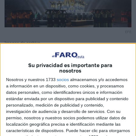
EFE
Imagen de archivo
Su privacidad es importante para
nosotros
La política africana de Marruecos ha adquirido en los
últimos años una dimensión estructural que combina
Nosotros y nuestros 1733
socios
almacenamos y/o accedemos
a información en un dispositivo, como cookies, y procesamos
diplomacia, inversión y cooperación social. Esta estrategia
datos personales, como identificadores únicos e información
ha reforzado su imagen como socio confiable,
estándar enviada por un dispositivo para publicidad y contenido
especialmente en África Occidental, donde se valora su
personalizado, medición de publicidad y contenido,
cercanía cultural y la experiencia compartida frente a los
investigación de audiencia y desarrollo de servicios.
Con su
permiso, nosotros y nuestros socios podemos utilizar datos de
efectos duraderos del colonialismo.
localización geográfica precisa e identificación mediante las
características de dispositivos. Puede hacer clic para otorgarnos
Lejos de reproducir los esquemas verticales de influencia