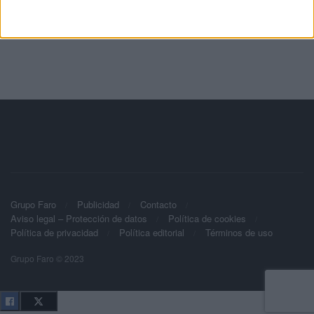
Grupo Faro
Publicidad
Contacto
Aviso legal – Protección de datos
Política de cookies
Política de privacidad
Política editorial
Términos de uso
Grupo Faro © 2023