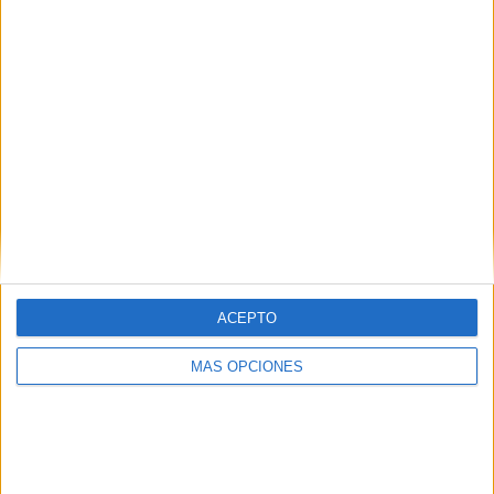
HACE 34 MINUTOS
Defensa cancela todos los permisos de
los militares desplegados en Ceuta ante
el riesgo de un nuevo cruce masivo
HACE 1 HORA
RESET: Spider-Man: Brand New Day
HACE 2 HORAS
Escribir en caliente (y 2)
HACE 2 HORAS
ACEPTO
El comentario inocente
HACE 2 HORAS
MÁS OPCIONES
Lo que nos debe importar ahora
HACE 2 HORAS