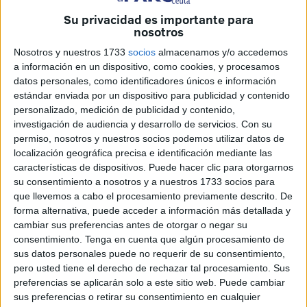
Su privacidad es importante para
nosotros
Archivo
Nosotros y nuestros 1733
socios
almacenamos y/o accedemos
a información en un dispositivo, como cookies, y procesamos
datos personales, como identificadores únicos e información
estándar enviada por un dispositivo para publicidad y contenido
personalizado, medición de publicidad y contenido,
El desarrollo de una gran operación por parte de la
investigación de audiencia y desarrollo de servicios.
Con su
Guardia Civil en distintos puntos de la ciudad fue sin duda,
permiso, nosotros y nuestros socios podemos utilizar datos de
ayer, la noticia destacada en una Ceuta cuya presencia de
localización geográfica precisa e identificación mediante las
características de dispositivos. Puede hacer clic para otorgarnos
unidades desplegadas de la Península sorprendió a todos.
su consentimiento a nosotros y a nuestros 1733 socios para
La práctica de detenciones se sumó a otras llevadas a
que llevemos a cabo el procesamiento previamente descrito. De
cabo en los últimos meses y que vinieron a constituir la
forma alternativa, puede acceder a información más detallada y
fase más destacada de la denominada operación Soldado,
cambiar sus preferencias antes de otorgar o negar su
de lucha contra el tráfico de personas y drogas, además de
consentimiento.
Tenga en cuenta que algún procesamiento de
sus datos personales puede no requerir de su consentimiento,
blanqueo de capitales. La operación, bajo secreto de
pero usted tiene el derecho de rechazar tal procesamiento. Sus
sumario, se enmarca en un plan de seguridad en el que el
preferencias se aplicarán solo a este sitio web. Puede cambiar
Ministerio de Interior se ha involucrado para frenar la
sus preferencias o retirar su consentimiento en cualquier