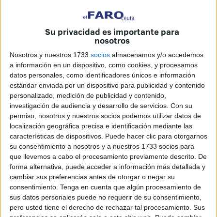
Su privacidad es importante para
nosotros
Imagen de archivo
Nosotros y nuestros 1733
socios
almacenamos y/o accedemos
a información en un dispositivo, como cookies, y procesamos
datos personales, como identificadores únicos e información
estándar enviada por un dispositivo para publicidad y contenido
Garantizar la seguridad a los profesionales del ámbito
personalizado, medición de publicidad y contenido,
investigación de audiencia y desarrollo de servicios.
Con su
sanitario importa. Ya no solo por los intentos de agresiones
permiso, nosotros y nuestros socios podemos utilizar datos de
físicas que se producen, sino por la constante presión
localización geográfica precisa e identificación mediante las
psicológica soportada por los trabajadores del sector, que
características de dispositivos. Puede hacer clic para otorgarnos
se traduce en insultos o menosprecios.
su consentimiento a nosotros y a nuestros 1733 socios para
que llevemos a cabo el procesamiento previamente descrito. De
Desde hace años la Policía Nacional cuenta con un
forma alternativa, puede acceder a información más detallada y
cambiar sus preferencias antes de otorgar o negar su
interlocutor policial cuya misión es precisamente la de
consentimiento.
Tenga en cuenta que algún procesamiento de
fortalecer la seguridad de los profesionales de la salud.
sus datos personales puede no requerir de su consentimiento,
pero usted tiene el derecho de rechazar tal procesamiento. Sus
Esta semana el designado para tal fin se reunió con el