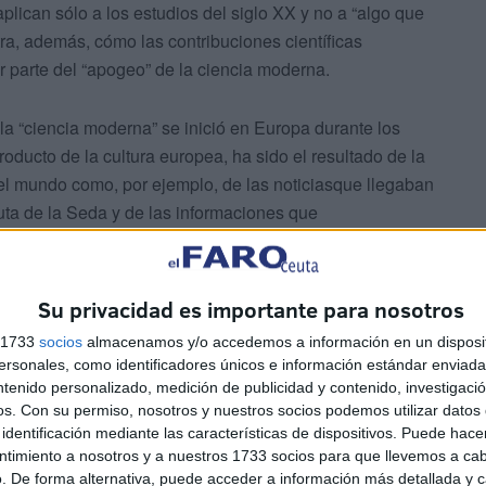
plican sólo a los estudios del siglo XX y no a “algo que
, además, cómo las contribuciones científicas
 parte del “apogeo” de la ciencia moderna.
 la “ciencia moderna” se inició en Europa durante los
roducto de la cultura europea, ha sido el resultado de la
el mundo como, por ejemplo, de las noticiasque llegaban
uta de la Seda y de las informaciones que
 el océano Índico.
Su privacidad es importante para nosotros
s 1733
socios
almacenamos y/o accedemos a información en un disposit
sonales, como identificadores únicos e información estándar enviada 
ntenido personalizado, medición de publicidad y contenido, investigaci
lobal de la ciencia han condicionado su desarrollo y, con
os.
Con su permiso, nosotros y nuestros socios podemos utilizar datos 
antes, demuestra cómo los descubrimientos de la nueva
identificación mediante las características de dispositivos. Puede hacer
ntimiento a nosotros y a nuestros 1733 socios para que llevemos a ca
tual siglo XXI y el desarrollo de la Ciencia Moderna
. De forma alternativa, puede acceder a información más detallada y 