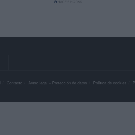
HACE 6 HORAS
d
Contacto
Aviso legal – Protección de datos
Política de cookies
P