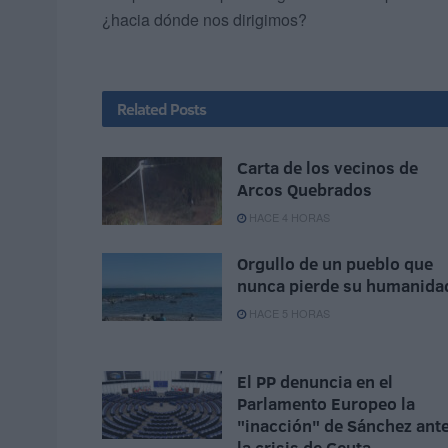
¿hacia dónde nos dirigimos?
Related
Posts
Carta de los vecinos de
Arcos Quebrados
HACE 4 HORAS
Orgullo de un pueblo que
nunca pierde su humanida
HACE 5 HORAS
El PP denuncia en el
Parlamento Europeo la
"inacción" de Sánchez ant
la crisis de Ceuta