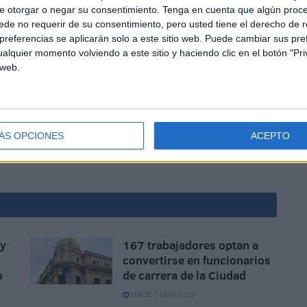
e otorgar o negar su consentimiento.
Tenga en cuenta que algún proc
de no requerir de su consentimiento, pero usted tiene el derecho de r
línea de la vergüenza, jamás. Hoy nada tiene que ver con
referencias se aplicarán solo a este sitio web. Puede cambiar sus pref
l futuro inmediato que debe primar para que funcione con
alquier momento volviendo a este sitio y haciendo clic en el botón "Pri
uetan como dignidad.
 web.
ÁS OPCIONES
ACEPTO
 y
167 trabajadores optan a
convertirse en funcionarios
o
de carrera de la Ciudad
HACE 7 MINUTOS