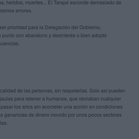
s, heridos, muertes... El Tarajal esconde demasiado de
mismos errores.
 ser prioridad para la Delegación del Gobierno,
te punto con abandono y desinterés o bien adoptó
cuencias.
calidad de las personas, sin respetarlas. Solo así pueden
jaulas para retener a humanos, que obviaban cualquier
 pasar los años sin acometer una acción en condiciones
las ganancias de dinero movido por unos pocos sectores
las.