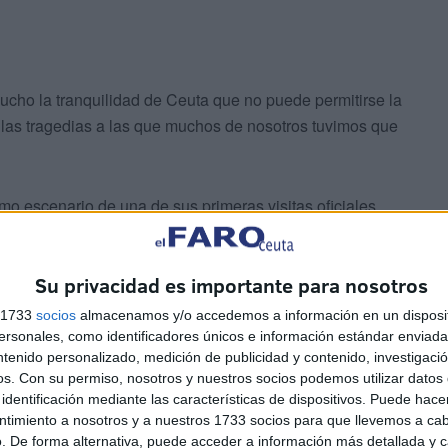
cho la tranquilidad de Ceuta que no puede permitirse la
as tragedias a las que muchos de nosotros tuvimos que
omo escenario de una de sus primeras visitas oficiales
 a este punto, a la necesidad de que las relaciones
iones se ejecuten como se deben, facilitando un control
Su privacidad es importante para nosotros
ndo de lado los complejos que muchos insisten en explotar
ñida en muchas ocasiones por relaciones de amistad y
s 1733
socios
almacenamos y/o accedemos a información en un disposit
sonales, como identificadores únicos e información estándar enviada 
ntenido personalizado, medición de publicidad y contenido, investigaci
os.
Con su permiso, nosotros y nuestros socios podemos utilizar datos 
identificación mediante las características de dispositivos. Puede hacer
ntimiento a nosotros y a nuestros 1733 socios para que llevemos a ca
. De forma alternativa, puede acceder a información más detallada y 