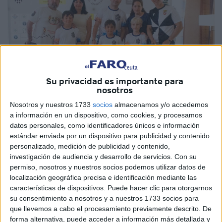
Su privacidad es importante para
nosotros
Nosotros y nuestros 1733
socios
almacenamos y/o accedemos
a información en un dispositivo, como cookies, y procesamos
Imágenes cedidas
datos personales, como identificadores únicos e información
estándar enviada por un dispositivo para publicidad y contenido
personalizado, medición de publicidad y contenido,
investigación de audiencia y desarrollo de servicios.
Con su
permiso, nosotros y nuestros socios podemos utilizar datos de
Una cara feliz, unas ganas tremendas de comenzar a
localización geográfica precisa e identificación mediante las
jugar, un uniforme de combate, y un solo objetivo: jugar por
características de dispositivos. Puede hacer clic para otorgarnos
Ceuta.
su consentimiento a nosotros y a nuestros 1733 socios para
que llevemos a cabo el procesamiento previamente descrito. De
Nuestros nenes Sub 10 comienzan a entablar una ilusión
forma alternativa, puede acceder a información más detallada y