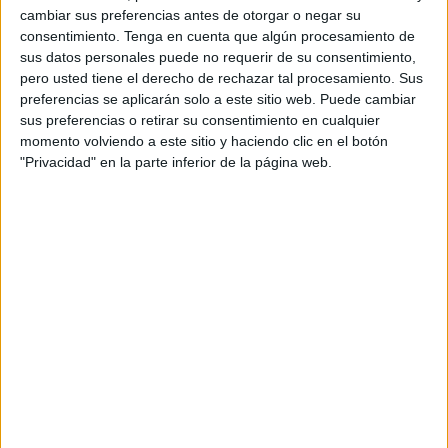
marcada por tantos días de clases, donde lo principal ha
cambiar sus preferencias antes de otorgar o negar su
estado dentro de las 64 casillas.
consentimiento.
Tenga en cuenta que algún procesamiento de
sus datos personales puede no requerir de su consentimiento,
Dan comienzo los movimientos de todas las piezas, esas
pero usted tiene el derecho de rechazar tal procesamiento. Sus
preferencias se aplicarán solo a este sitio web. Puede cambiar
que componen el tablero.
sus preferencias o retirar su consentimiento en cualquier
momento volviendo a este sitio y haciendo clic en el botón
Y sus piezas menores dirán: “Aquí estamos presentes”,
"Privacidad" en la parte inferior de la página web.
para librar una competición donde solo por estar ya han
ganado algo: tablas, energías, pasión, por aquello que
desean: jugar al ajedrez.
Y dar las gracias a esos padres que han colaborado para
que la felicidad de los nuestros no queden en un vacío, de
otra vez será.
Y han tenido que mirar los bolsillos para estar aquí, en
este bello lugar de nuestra Almería, y cuando miren vean
que hay jugadores de nuestra Perla del Mediterráneo, y
desde allí partieron para reivindicar que el ajedrez también