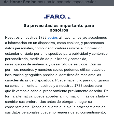
de Honor Sénior
tras una temporada espectacular.
Una noticia que se ha hecho eco la Real Federación de
Fútbol de Ceuta en un comunicado, dándole la
Su privacidad es importante para
enhorabuena de la siguiente forma: “¡Enhorabuena, Iker!
nosotros
¡Ceuta contigo, siempre!”, puso el comunicado la RFFCE.
Nosotros y nuestros 1733
socios
almacenamos y/o accedemos
El futbolista caballa, también
ha vestido la camiseta de la
a información en un dispositivo, como cookies, y procesamos
datos personales, como identificadores únicos e información
selección de Ceuta en dos ocasiones, quedando
estándar enviada por un dispositivo para publicidad y contenido
subcampeón de España de categoría alevín de fútbol
personalizado, medición de publicidad y contenido,
sala
.
investigación de audiencia y desarrollo de servicios.
Con su
permiso, nosotros y nuestros socios podemos utilizar datos de
Gran temporada con el Betis C
localización geográfica precisa e identificación mediante las
características de dispositivos. Puede hacer clic para otorgarnos
su consentimiento a nosotros y a nuestros 1733 socios para
que llevemos a cabo el procesamiento previamente descrito. De
forma alternativa, puede acceder a información más detallada y
cambiar sus preferencias antes de otorgar o negar su
consentimiento.
Tenga en cuenta que algún procesamiento de
sus datos personales puede no requerir de su consentimiento,