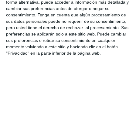
forma alternativa, puede acceder a información más detallada y
Un total de 610 inscripciones se han logrado, aunque se
cambiar sus preferencias antes de otorgar o negar su
espera que sean entre 300 y 400 corredores lo que
consentimiento.
Tenga en cuenta que algún procesamiento de
sus datos personales puede no requerir de su consentimiento,
participen. “Ha habido mucha implicación solidaria”, han
pero usted tiene el derecho de rechazar tal procesamiento. Sus
destacado desde la institución, al tiempo de añadir que
preferencias se aplicarán solo a este sitio web. Puede cambiar
han sido muchas las personas que han comprado la
sus preferencias o retirar su consentimiento en cualquier
camiseta y el dorsal solo por aportar y ayudar a la causa
momento volviendo a este sitio y haciendo clic en el botón
"Privacidad" en la parte inferior de la página web.
por la que se trabaja.
“Hemos notado un gran compromiso y una gran
solidaridad, sobre todo de parte de nuestra familia y de la
ciudadanía de Ceuta, algo que queremos agradecer”, ha
recalcado la directora del
colegio
, Ana Valero.
Valero también ha querido recordar que debido a la
carrera,
el tráfico rodado
no será tan fluido desde la hora
que se inicie la actividad, por lo que le piden a los caballas
un poco de paciencia, entendiendo que se trata de una
causa solidaria.