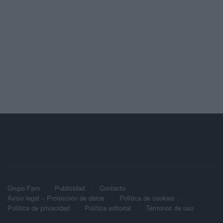
Grupo Faro
Publicidad
Contacto
Aviso legal – Protección de datos
Política de cookies
Política de privacidad
Política editorial
Términos de uso