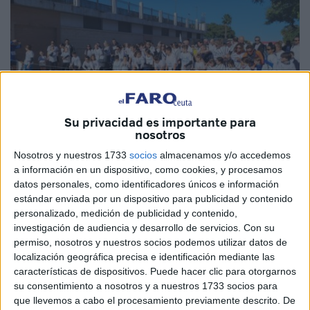
Su privacidad es importante para
nosotros
Nosotros y nuestros 1733
socios
almacenamos y/o accedemos
Imagen de archivo
a información en un dispositivo, como cookies, y procesamos
datos personales, como identificadores únicos e información
estándar enviada por un dispositivo para publicidad y contenido
personalizado, medición de publicidad y contenido,
Este sábado 30 de noviembre, a partir de las 12:00 horas,
investigación de audiencia y desarrollo de servicios.
Con su
se estará llevando a cabo la II
Carrera Solidaria del
permiso, nosotros y nuestros socios podemos utilizar datos de
localización geográfica precisa e identificación mediante las
colegio La Inmaculada
, en Ceuta, que en esta
características de dispositivos. Puede hacer clic para otorgarnos
oportunidad se realizará para ayudar a los afectados por la
su consentimiento a nosotros y a nuestros 1733 socios para
DANA en Valencia.
que llevemos a cabo el procesamiento previamente descrito. De