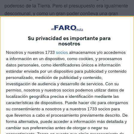
poderoso de la Tierra.
Pero el presupuesto era igualmente
descomunal, y como un gran poder conlleva una gran
responsabilidad, que diría Spiderman, el director, productor
y también guionista tanto de cine y televisión como de
cómics Joss Whedon se ha puesto el reto por montera y el
Su privacidad es importante para
nosotros
resultado es el sueño de todo aficionado marvelita que se
precie y entre los que se encuentra quien suscribe: Los
Nosotros y nuestros 1733
socios
almacenamos y/o accedemos
a información en un dispositivo, como cookies, y procesamos
Vengadores son de carne y hueso, y nada menos que con
datos personales, como identificadores únicos e información
las caras de Robert Downey Jr., Mark Ruffalo, Scarlett
estándar enviada por un dispositivo para publicidad y contenido
Johansson, Jeremy Renner, Chris Evans, Samuel L.
personalizado, medición de publicidad y contenido,
Jackson, Chris Hemsworth o Tom Hiddleston. Semejante
investigación de audiencia y desarrollo de servicios.
Con su
permiso, nosotros y nuestros socios podemos utilizar datos de
reparto no tiene más remedio que verse las caras ante el
localización geográfica precisa e identificación mediante las
peligro para la Humanidad que supone la nueva ofensiva
características de dispositivos. Puede hacer clic para otorgarnos
de Loki, hermanastro de Thor y villano a tiempo completo.
su consentimiento a nosotros y a nuestros 1733 socios para
El producto muestra un maravilloso equilibrio entre
que llevemos a cabo el procesamiento previamente descrito. De
espectáculo con mayúscula y un guión tan sencillo como
forma alternativa, puede acceder a información más detallada y
cambiar sus preferencias antes de otorgar o negar su
efectivo que niegan contundentemente aquello de que
consentimiento.
Tenga en cuenta que algún procesamiento de