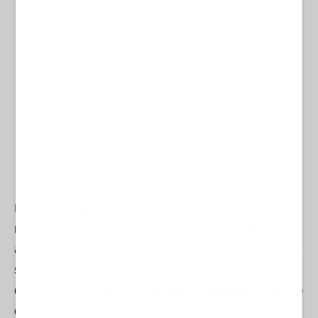
La dificultad para encontrar continuidad y minutos
regulares han condicionado su capacidad para
asentarse y mostrar una mejor versión. Por ello, la
salida también es buena para el futbolista, para
que así pueda
demostrar sus cualidades en otro
equipo.