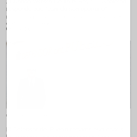
¿Cuándo visitará Ceuta el Rey? El Gobierno
responde que "cuando sea oportuno"
El ministro de Transformación Digital y secretario general del PSOE
de Madrid, Óscar López, ha…
07/08/2026
FRONTERA E INMIGRACIÓN
El Defensor del Pueblo reclama escuchar a