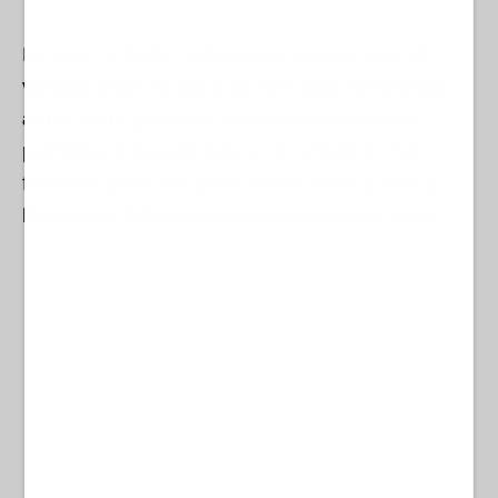
En este contexto, todo parece apuntar que
el
vínculo entre Schor y la AD Ceuta se cerrará
antes de lo previsto
, en un movimiento que
permitiría al jugador buscar un ambiente más
favorable para recuperar sensaciones y al club
liberar una ficha para reforzar posiciones clave.