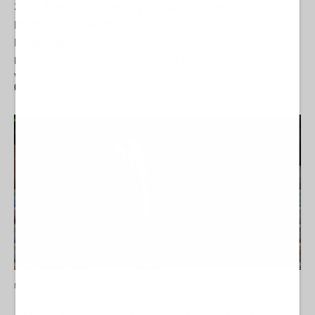
Sira Rego, sobre el posible regreso de los
menores a Marruecos: “La prioridad es la
reagrupación familiar”
La ministra de Juventud e Infancia, Sira Rego, ha trasladado este
viernes en Ceuta el compromiso del…
07/08/2026
NOTICIAS
POLÍTICA