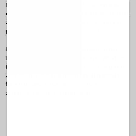
La Agrupación Deportiva Ceuta lleva
semanas
estudiando los jugadores que saldrán
y llegarán
a la plantilla para confeccionar la mejor plantilla
posible de cara a la próxima temporada.
En la rampa de salida aparece
Ignacio Schor
,
futbolista que
parece no haberse encontrado
en
los esquemas de José Juan Romero. El argentino
aterrizó en la ciudad autónoma
en el mercado
invernal como refuerzo
en la delantera, pero
acabó sin disfrutar de protagonismo.