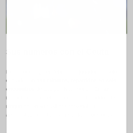
Sus números con el Ceuta
Desde que llegó en febrero, el jugador tan solo ha
contado con
136 minutos, repartidos en seis
encuentros
de LaLiga Hypermotion. En sus
momentos en el terreno de juego no pudo sumar
ningún gol en su casillero personal y fue
amonestado con tarjeta amarilla en dos ocasiones.