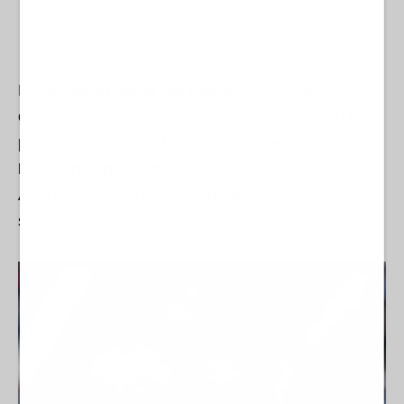
El
futbolista
venía del Platense
y firmaba con el
combinado blanquinegro hasta 2027. Disputó la
pasada temporada
37 encuentros en la Primera
División Argentina
y se alzó con el Torneo
Apertura, un hito histórico para el club
sudamericano.