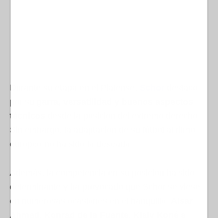
Durante su etapa en el Platense,
Schor
destacó
por su
garra, versatilidad y buenos aspectos
técnicos
desde la posición del extremo derecho.
Sin embargo, la adaptación de su fútbol al ritmo
europeo no ha sido la deseada.
Además, la competencia en su posición ha sido
determinante y ha provocado que Schor se viese
en numerosas ocasiones en el banquillo.
Aisar
Ahmed, Konrad de la Fuente, Kialy Koné e