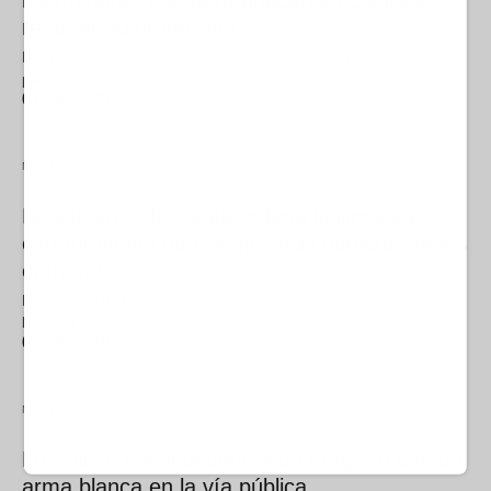
los menores que permanecen en Ceuta y
reforzar su protección
La crisis desencadenada en Ceuta tras la entrada masiva de
personas continúa generando reacciones desde…
07/08/2026
NOTICIAS
SOCIEDAD
El Gobierno de Ceuta ordena la limpieza
extraordinaria de colegios tras detectar varias
entradas
El Gobierno de Ceuta va a poner en marcha un plan de choque de
limpieza…
07/08/2026
NOTICIAS
SOCIEDAD
SUCESOS Y SEGURIDAD
La Policía Local detiene a un magrebí con un
arma blanca en la vía pública