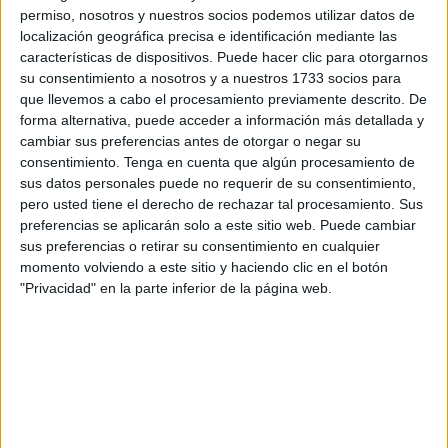
jóvenes.
permiso, nosotros y nuestros socios podemos utilizar datos de
localización geográfica precisa e identificación mediante las
A ella asistieron
alumnos
de los diferentes cursos de la
características de dispositivos. Puede hacer clic para otorgarnos
Educación Secundaria Obligatoria (ESO) y la Formación
su consentimiento a nosotros y a nuestros 1733 socios para
que llevemos a cabo el procesamiento previamente descrito. De
Profesional (laboratorio, emergencias sanitarias, farmacia,
forma alternativa, puede acceder a información más detallada y
cuidados y auxiliar de enfermería) y Bachillerato.
cambiar sus preferencias antes de otorgar o negar su
consentimiento.
Tenga en cuenta que algún procesamiento de
A lo largo de la conferencia han hecho alusión a distintos
sus datos personales puede no requerir de su consentimiento,
contenidos para poder acercar a todo el alumnado
pero usted tiene el derecho de rechazar tal procesamiento. Sus
participante a la forma en la que viven y trabajan.
preferencias se aplicarán solo a este sitio web. Puede cambiar
sus preferencias o retirar su consentimiento en cualquier
De la misma manera, a través de una metodología muy
momento volviendo a este sitio y haciendo clic en el botón
"Privacidad" en la parte inferior de la página web.
activa han comenzado haciendo un breve resumen de la
historia de este continente, así como la diferencia que
existe con el Ártico, aportando una serie de datos muy
interesantes.
"¿Sabíais cuanta distancia nos separa de este continente?
Nada más y nada menos que 12.500 kilómetros" u "¿os