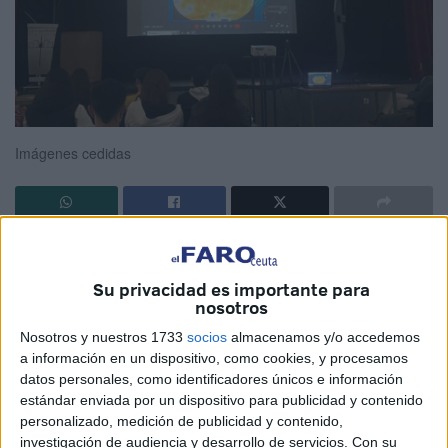
Imágenes cedidas
Los alumnos del
IES Almina
de Ceuta se sorprendieron
conociendo de primera mano la misión que
científicos
y
Su privacidad es importante para
personal del
Ejército
de Tierra de la Campaña Antártica
nosotros
desarrollan en la Isla Decepción (Antártida). Lo hicieron
Nosotros y nuestros 1733
socios
almacenamos y/o accedemos
mediante una entretenida videoconferencia con la base
a información en un dispositivo, como cookies, y procesamos
Gabriel de Castilla. La distancia entre España y el
datos personales, como identificadores únicos e información
estándar enviada por un dispositivo para publicidad y contenido
casquete polar y las temperaturas que allí se viven fueron
personalizado, medición de publicidad y contenido,
algunas de las curiosidades que maravillaron a los
investigación de audiencia y desarrollo de servicios.
Con su