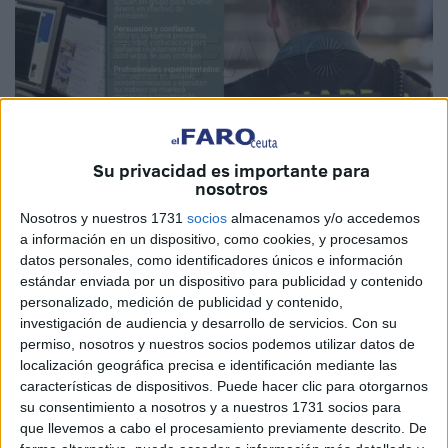
Su privacidad es importante para
nosotros
Imagen de archivo / cedida
Nosotros y nuestros 1731
socios
almacenamos y/o accedemos
a información en un dispositivo, como cookies, y procesamos
datos personales, como identificadores únicos e información
estándar enviada por un dispositivo para publicidad y contenido
“¡Atención a las estafas!”.
La Guardia Civil
vuelve a hacer
personalizado, medición de publicidad y contenido,
uso de sus redes sociales para lanzar una advertencia a la
investigación de audiencia y desarrollo de servicios.
Con su
permiso, nosotros y nuestros socios podemos utilizar datos de
ciudadanía, incluyendo
a los vecinos de Ceuta
, para que
localización geográfica precisa e identificación mediante las
no sean víctimas de las
estafas
.
características de dispositivos. Puede hacer clic para otorgarnos
su consentimiento a nosotros y a nuestros 1731 socios para
Pero no se trata de una simple alerta, pues el mensaje
que llevemos a cabo el procesamiento previamente descrito. De
también viene acompañado de cuatro señales que