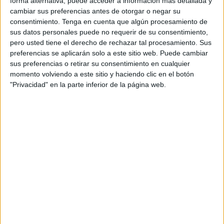
forma alternativa, puede acceder a información más detallada y
permiten identificar el peligro para evitar caer en manos de
cambiar sus preferencias antes de otorgar o negar su
consentimiento.
Tenga en cuenta que algún procesamiento de
estos delincuentes antes de que sea demasiado tarde.
sus datos personales puede no requerir de su consentimiento,
pero usted tiene el derecho de rechazar tal procesamiento. Sus
Los estafadores suelen actuar en grupo.
Estas
preferencias se aplicarán solo a este sitio web. Puede cambiar
personas no suelen operar solas, sino que actúan en
sus preferencias o retirar su consentimiento en cualquier
grupo para así poder obtener dinero en efectivo de
momento volviendo a este sitio y haciendo clic en el botón
inmediato sin que la víctima lo note de manera
"Privacidad" en la parte inferior de la página web.
inmediata.
La persuasión y confianza como armas.
Utilizan su
buena presencia y su seguridad para transmitir
confianza a la potencial víctima; su educación
también les resulta útil para poder engañar a las
personas y en principio no levantar sospechas.
Son profesionales experimentados.
Son personas
expertas en estafas predeterminadas y también
ejecutan su trabajo de manera mecánica y, también