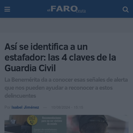
Así se identifica a un
estafador: las 4 claves de la
Guardia Civil
La Benemérita da a conocer esas señales de alerta
que nos pueden ayudar a reconocer a estos
delincuentes
Por
Isabel Jiménez
10/08/2024 - 15:15